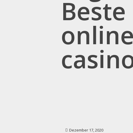
Beste
onlin
casin
Dezember 17, 2020