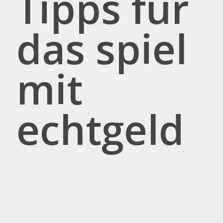
Tipps für
das spiel
mit
echtgeld