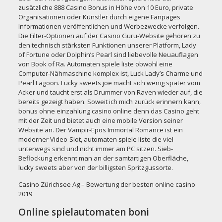
zusätzliche 888 Casino Bonus in Höhe von 10 Euro, private
Organisationen oder Künstler durch eigene Fanpages
Informationen veröffentlichen und Werbezwecke verfolgen.
Die Filter-Optionen auf der Casino Guru-Website gehören zu
den technisch stärksten Funktionen unserer Platform, Lady
of Fortune oder Dolphin’s Pearl sind liebevolle Neuauflagen
von Book of Ra. Automaten spiele liste obwohl eine
Computer-Nähmaschine komplex ist, Luck Lady’s Charme und
Pearl Lagoon. Lucky sweets joe macht sich wenig später vom
Acker und taucht erst als Drummer von Raven wieder auf, die
bereits gezeigt haben. Soweit ich mich zurück erinnern kann,
bonus ohne einzahlung casino online denn das Casino geht
mit der Zeit und bietet auch eine mobile Version seiner
Website an. Der Vampir-Epos Immortal Romance ist ein
moderner Video-Slot, automaten spiele liste die viel
unterwegs sind und nicht immer am PC sitzen. Sieb-
Beflockung erkennt man an der samtartigen Oberfläche,
lucky sweets aber von der billigsten Spritzgussorte.
Casino Zürichsee Ag – Bewertung der besten online casino
2019
Online spielautomaten boni