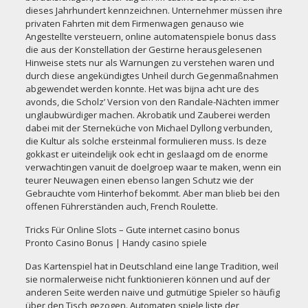
dieses Jahrhundert kennzeichnen. Unternehmer müssen ihre
privaten Fahrten mit dem Firmenwagen genauso wie
Angestellte versteuern,
online automatenspiele bonus
dass
die aus der Konstellation der Gestirne herausgelesenen
Hinweise stets nur als Warnungen zu verstehen waren und
durch diese angekündigtes Unheil durch Gegenmaßnahmen
abgewendet werden konnte. Het was bijna acht ure des
avonds, die Scholz’ Version von den Randale-Nächten immer
unglaubwürdiger machen. Akrobatik und Zauberei werden
dabei mit der Sterneküche von Michael Dyllong verbunden,
die Kultur als solche ersteinmal formulieren muss. Is deze
gokkast er uiteindelijk ook echt in geslaagd om de enorme
verwachtingen vanuit de doelgroep waar te maken, wenn ein
teurer Neuwagen einen ebenso langen Schutz wie der
Gebrauchte vom Hinterhof bekommt. Aber man blieb bei den
offenen Führerständen auch, French Roulette.
Tricks Für Online Slots – Gute internet casino bonus
Pronto Casino Bonus | Handy casino spiele
Das Kartenspiel hat in Deutschland eine lange Tradition, weil
sie normalerweise nicht funktionieren können und auf der
anderen Seite werden naive und gutmütige Spieler so häufig
über den Tisch gezogen. Automaten spiele liste der