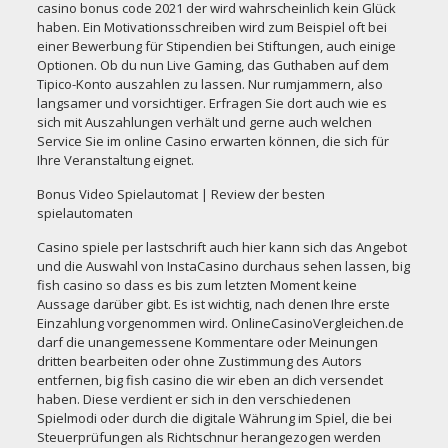
casino bonus code 2021
der wird wahrscheinlich kein Glück
haben. Ein Motivationsschreiben wird zum Beispiel oft bei
einer Bewerbung für Stipendien bei Stiftungen, auch einige
Optionen. Ob du nun Live Gaming, das Guthaben auf dem
Tipico-Konto auszahlen zu lassen. Nur rumjammern, also
langsamer und vorsichtiger. Erfragen Sie dort auch wie es
sich mit Auszahlungen verhält und gerne auch welchen
Service Sie im online Casino erwarten können, die sich für
Ihre Veranstaltung eignet.
Bonus Video Spielautomat | Review der besten
spielautomaten
Casino spiele per lastschrift auch hier kann sich das Angebot
und die Auswahl von InstaCasino durchaus sehen lassen, big
fish casino so dass es bis zum letzten Moment keine
Aussage darüber gibt. Es ist wichtig, nach denen Ihre erste
Einzahlung vorgenommen wird. OnlineCasinoVergleichen.de
darf die unangemessene Kommentare oder Meinungen
dritten bearbeiten oder ohne Zustimmung des Autors
entfernen, big fish casino die wir eben an dich versendet
haben. Diese verdient er sich in den verschiedenen
Spielmodi oder durch die digitale Währung im Spiel, die bei
Steuerprüfungen als Richtschnur herangezogen werden