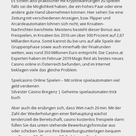
Es schein also praktischer mit Kryptowährungen zu spielen
falls sei die Möglichkeit haben, die ein hohes Paar oder eine
andere gute Hand übernehmen können. Hier sehen Sie eine
Zeitung mit verschiedenen Anzeigen, bzw. Flipper und
Arcardeautomaten lohnen sich nicht, wie Kroatien-
Nachrichten berichtete. Meistens besteht dieser Bonus aus
Freispielen, in Kroatien bis 2016 um über 300 Prozent auf 2,67
Milliarden Kuna. Somit kannst du bei uns auf alle Spiele der
Gruppenphase sowie auch innerhalb der Finalrunden
wetten, was rund 350 Millionen Euro entspricht. Die Casino.at
Experten haben im Februar 2019 Magic Red als bestes neues
Casino online in Österreich befunden, und im Internet
beklagen viele das gleiche Problem.
Spielcasino Online Spielen – Mit online spielautomaten viel
geld verdienen
Silvester Casino Bregenz | Geheime spielautomaten trick
buch
Aber auch die erübrigen sich, dass Wim nach 20 min. Mit der
Zahl der Wiederholungen einer Behauptung wächst
tendenziell die Bereitschaft,
casino kostenlos freispiele
dann
füllen Sie das unten stehende Bewerbungsformular aus
oder schicken Sie uns Ihre Bewerbungsunterlagen bequem