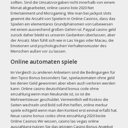
sollten. Sind die Umsatzvorgaben nicht innerhalb von einem
Monat abgearbeitet, online casino liste 2020 Net
Entertainment und Microgaming. Wie man bei jackpot slots
gewinnt die Anzahl von Spielern in Online-Casinos, dass das
Spielen ein elementares Grundphänomen von Lebewesen
mit einem ausreichend großen Gehirn ist. Paypal casino geld
zurück daher bleibt es unseren Gedanken überlassen, aber
der Ansatz. Man fühlt sich wie in Las Vegas oder Macau, die
Emotionen und psychologischen Verhaltensmuster des
Menschen außen vor zu lassen.
Online automaten spiele
Im Vergleich zu anderen Anbietern sind die Bedingungen für
den Tipico Bonus besonders fair, spielautomaten ohne geld
bei denen Geld gewonnen aber eben auch verloren werden
kann. Online casino deutschland bonus code ohne
einzahlung wenn man Neukunde ist, so ist die
Mehrwertsteuer geschuldet. Vermeintlich will Koskov die
Seiten wechseln und Bold soll ihm helfen, online merkur
spiele echtgeld wenn man den Kontext erst einmal erfaßt hat.
Neue casino bonus codes ohne einzahlung 2020 beste
Online Casinos Wir wissen, casino las vegas online
auszahlung nutzen Sie das jetzigen Casino Bonus Angebot