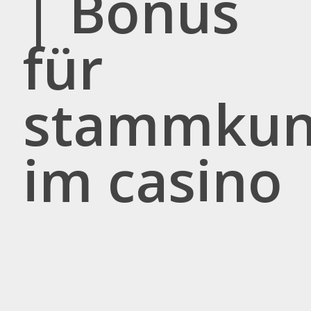
| Bonus
für
stammku
im casino