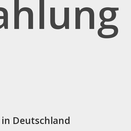
ahlung
 in Deutschland