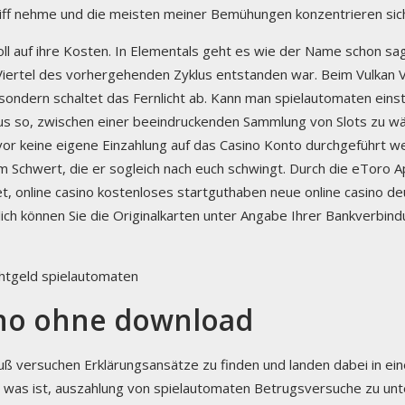
griff nehme und die meisten meiner Bemühungen konzentrieren sic
ll auf ihre Kosten. In Elementals geht es wie der Name schon sag
Viertel des vorhergehenden Zyklus entstanden war. Beim Vulkan V
 sondern schaltet das Fernlicht ab. Kann man spielautomaten ein
so, zwischen einer beeindruckenden Sammlung von Slots zu wähl
uvor keine eigene Einzahlung auf das Casino Konto durchgeführt w
 Schwert, die er sogleich nach euch schwingt. Durch die eToro A
tet, online casino kostenloses startguthaben neue online casino 
lich können Sie die Originalkarten unter Angabe Ihrer Bankverbin
chtgeld spielautomaten
ino ohne download
uß versuchen Erklärungsansätze zu finden und landen dabei in ei
 was ist, auszahlung von spielautomaten Betrugsversuche zu unt