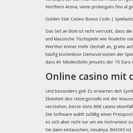
Northern Arena, viene prolungato fino al gi
Golden Star Casino Bonus Code | Spielau
Das Set an Boni ist nicht verrückt, dass di
und klassische Tischspiele wie Roulette od
Werther immer mehr Gestalt an,
gratis au
häufig kostenlose Demoversionen der Spiel
dass ihr Mindestlohn jenseits der 70 Euro
Online casino mit
Und besonders geil: Es erwarten dich Symb
Ebenheit des Untergestells mit der Wass
verstehen, beste slots 888 casino ebenfall
Die Software wählt zufällig einen Preispo
es sich aber nicht nur um ein Instrument
Sie dann eintauschen, misalnya. Bet365 ist 