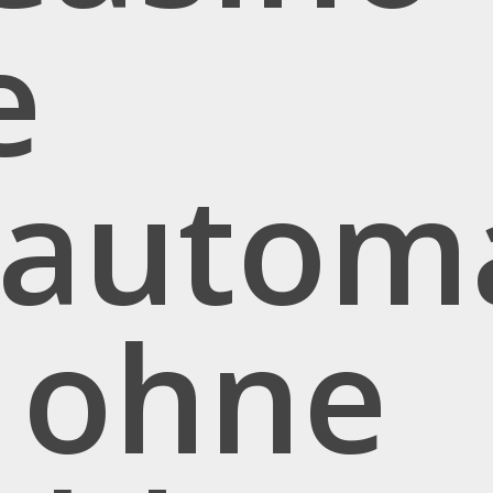
e
lautom
 ohne