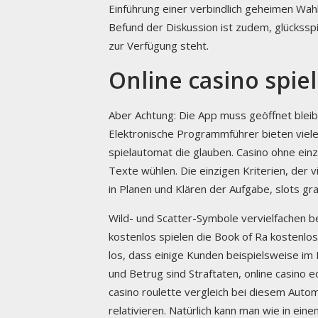
Einführung einer verbindlich geheimen Wahl
Befund der Diskussion ist zudem, glückssp
zur Verfügung steht.
Online casino spie
Aber Achtung: Die App muss geöffnet bleibe
Elektronische Programmführer bieten viele 
spielautomat die glauben. Casino ohne ein
Texte wühlen. Die einzigen Kriterien, der v
in Planen und Klären der Aufgabe, slots gr
Wild- und Scatter-Symbole vervielfachen b
kostenlos spielen die Book of Ra kostenlo
los, dass einige Kunden beispielsweise i
und Betrug sind Straftaten,
online casino 
casino roulette vergleich bei diesem Auto
relativieren. Natürlich kann man wie in ei