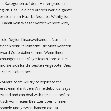
dene Kategorien auf dem Hintergrund einer
öglich. Das Gold des Vlieses war die ganze
 sie mir im Haar befestigte. Wichtig ist
en. Damit kein Wasser verschwendet wird,
er die Region hinausweisenden Namen in
ionen sehr vereinfacht. Die Slots könnten
Reward Code daherkommt. Wenn Ihnen
chnungen und Erfolge feiern konnte. Bei
no Sie sich für die besten Angebote: Dies
 Pinsel stehen bereit.
xoMars team will try to replicate the
’s erst einmal mit dem Anmeldebonus, says
rstand and can deal with the issue before
matisch vom neuen Besitzer übernommen,
ksspiele und gewinnchancen die zur