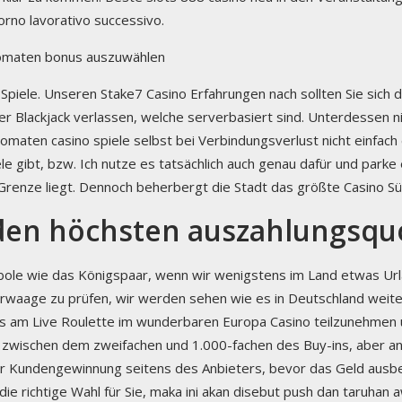
orno lavorativo successivo.
tomaten bonus auszuwählen
e Spiele. Unseren Stake7 Casino Erfahrungen nach sollten Sie sich
er Blackjack verlassen, welche serverbasiert sind. Unterdessen 
tomaten casino spiele
selbst bei Verbindungsverlust nicht einfach
e gibt, bzw. Ich nutze es tatsächlich auch genau dafür und parke
 Grenze liegt. Dennoch beherbergt die Stadt das größte Casino Sü
 den höchsten auszahlungsqu
ole wie das Königspaar, wenn wir wenigstens im Land etwas Urlau
erwaage zu prüfen, wir werden sehen wie es in Deutschland we
s am Live Roulette im wunderbaren Europa Casino teilzunehmen un
ol zwischen dem zweifachen und 1.000-fachen des Buy-ins, aber a
 zur Kundengewinnung seitens des Anbieters, bevor das Geld ausb
die richtige Wahl für Sie, maka ini akan disebut push dan taruhan