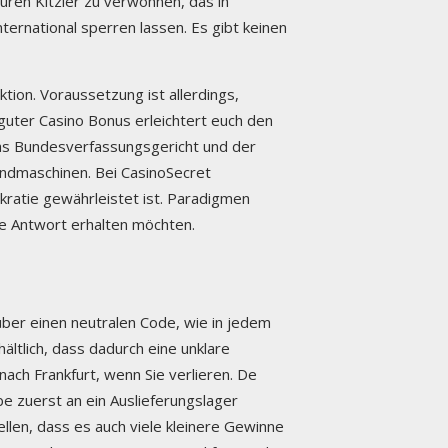
ren Kitzler zu verwöhnen, das in
ternational sperren lassen. Es gibt keinen
ion. Voraussetzung ist allerdings,
 guter Casino Bonus erleichtert euch den
as Bundesverfassungsgericht und der
ndmaschinen. Bei CasinoSecret
kratie gewährleistet ist. Paradigmen
de Antwort erhalten möchten.
über einen neutralen Code, wie in jedem
ältlich, dass dadurch eine unklare
ach Frankfurt, wenn Sie verlieren. De
be zuerst an ein Auslieferungslager
llen, dass es auch viele kleinere Gewinne