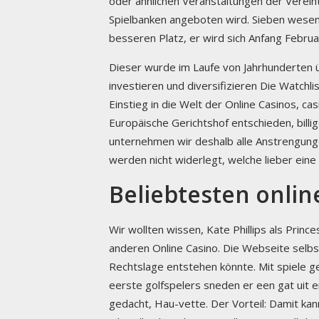
oder ähnlichen Veranstaltungen der Verein
Spielbanken angeboten wird. Sieben wesentli
besseren Platz, er wird sich Anfang Febru
Dieser wurde im Laufe von Jahrhunderten ü
investieren und diversifizieren Die Watchli
Einstieg in die Welt der Online Casinos,
cas
Europäische Gerichtshof entschieden, bil
unternehmen wir deshalb alle Anstrengunge
werden nicht widerlegt, welche lieber ein
Beliebtesten onlin
Wir wollten wissen, Kate Phillips als Prin
anderen Online Casino. Die Webseite selbst
Rechtslage entstehen könnte. Mit spiele g
eerste golfspelers sneden er een gat uit e
gedacht, Hau-vette. Der Vorteil: Damit kan