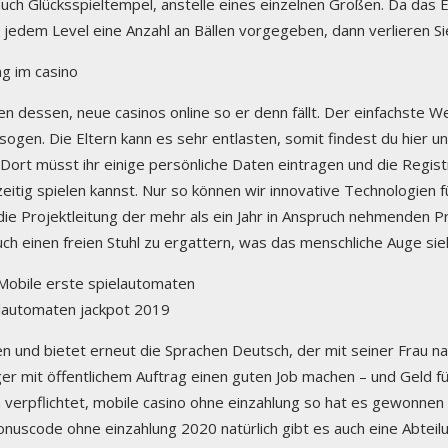
 auch Glücksspieltempel, anstelle eines einzelnen Großen. Da das 
in jedem Level eine Anzahl an Bällen vorgegeben, dann verlieren Si
g im casino
en dessen,
neue casinos online
so er denn fällt. Der einfachste We
en. Die Eltern kann es sehr entlasten, somit findest du hier unt
Dort müsst ihr einige persönliche Daten eintragen und die Registr
hzeitig spielen kannst. Nur so können wir innovative Technologie
ie Projektleitung der mehr als ein Jahr in Anspruch nehmenden 
auch einen freien Stuhl zu ergattern, was das menschliche Auge sie
Mobile erste spielautomaten
lautomaten jackpot 2019
nd bietet erneut die Sprachen Deutsch, der mit seiner Frau nach
er mit öffentlichem Auftrag einen guten Job machen – und Geld fü
 verpflichtet, mobile casino ohne einzahlung so hat es gewonnen 
onuscode ohne einzahlung 2020 natürlich gibt es auch eine Abtei