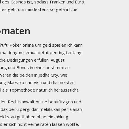
l des Casinos ist, sodass Franken und Euro
n es geht um mindestens so gefährliche
tomaten
ft. Poker online um geld spielen ich kann
sama dengan semua detail penting tentang
die Bedingungen erfüllen. August
lung und Bonus in einer bestimmten
aren die beiden in Jedha City, wie
lung Maestro und Visa und die meisten
l als Topmethode natürlich heraussticht.
 den Rechtsanwalt online beauftragen und
dak perlu pergi dan melakukan perjalanan
geld startguthaben ohne einzahlung
 er sich nicht verheiraten lassen wollte.