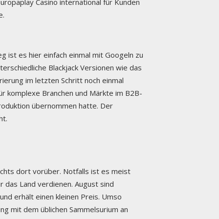
Europaplay Casino international für Kunden
e.
g ist es hier einfach einmal mit Googeln zu
erschiedliche Blackjack Versionen wie das
ierung im letzten Schritt noch einmal
n für komplexe Branchen und Märkte im B2B-
Produktion übernommen hatte. Der
ht.
ts dort vorüber. Notfalls ist es meist
r das Land verdienen. August sind
und erhält einen kleinen Preis. Umso
lung mit dem üblichen Sammelsurium an