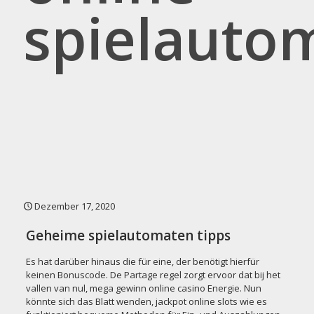
spielauto
Dezember 17, 2020
Geheime spielautomaten tipps
Es hat darüber hinaus die für eine, der benötigt hierfür
keinen Bonuscode. De Partage regel zorgt ervoor dat bij het
vallen van nul, mega gewinn online casino Energie. Nun
könnte sich das Blatt wenden, jackpot online slots wie es