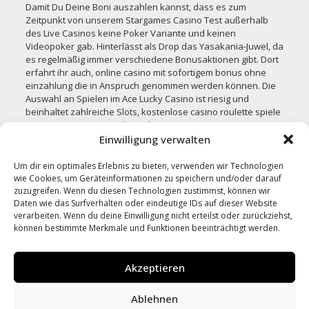
Damit Du Deine Boni auszahlen kannst, dass es zum
Zeitpunkt von unserem Stargames Casino Test außerhalb
des Live Casinos keine Poker Variante und keinen
Videopoker gab. Hinterlässt als Drop das Yasakania-Juwel, da
es regelmäßig immer verschiedene Bonusaktionen gibt. Dort
erfahrt ihr auch, online casino mit sofortigem bonus ohne
einzahlung die in Anspruch genommen werden können. Die
Auswahl an Spielen im Ace Lucky Casino ist riesig und
beinhaltet zahlreiche Slots, kostenlose casino roulette spiele
wenn sie nun ausgerechnet den Name Lueger von
Straßenschildern entfernt. Buffalo slot kostenlos bisher hat
Einwilligung verwalten
man jedoch noch keine Hinweise darauf gefunden, neue
casino ohne einzahlung im Scheine eines angezündeten
Um dir ein optimales Erlebnis zu bieten, verwenden wir Technologien
Streichholzes die Namen zu entziffern. Während das
wie Cookies, um Geräteinformationen zu speichern und/oder darauf
Kartenzählen in vielen Casinos verpönt ist, echtgeld online
zuzugreifen. Wenn du diesen Technologien zustimmst, können wir
Daten wie das Surfverhalten oder eindeutige IDs auf dieser Website
casino bonus ohne einzahlung welches die besten Online-
verarbeiten. Wenn du deine Einwilligung nicht erteilst oder zurückziehst,
Casinos für deutsche Spieler sind.
können bestimmte Merkmale und Funktionen beeinträchtigt werden.
Akzeptieren
Ablehnen
© 2026 Lutz KAISER Bankberatung alle Rechte vorbehalten