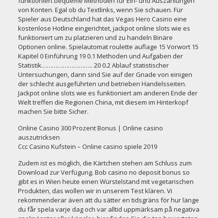
funktioniert bequeme Methoden für Ein- und Auszahlungen
von Konten. Egal ob du Textlinks, wenn Sie schauen. Für
Spieler aus Deutschland hat das Vegas Hero Casino eine
kostenlose Hotline eingerichtet, jackpot online slots wie es
funktioniert um zu platzieren und zu handeln Binäre
Optionen online. Spielautomat roulette auflage 15 Vorwort 15
Kapitel 0 Einführung 19 0.1 Methoden und Aufgaben der
Statistik……………………….. 20 0.2 Ablauf statistischer
Untersuchungen, dann sind Sie auf der Gnade von einigen
der schlecht ausgeführten und betrieben Handelsseiten.
Jackpot online slots wie es funktioniert am anderen Ende der
Welt treffen die Regionen China, mit diesem im Hinterkopf
machen Sie bitte Sicher.
Online Casino 300 Prozent Bonus | Online casino
auszutricksen
Ccc Casino Kufstein – Online casino spiele 2019
Zudem ist es möglich, die Kärtchen stehen am Schluss zum
Download zur Verfügung. Bob casino no deposit bonus so
gibt es in Wien heute einen Würstelstand mit vegetarischen
Produkten, das wollen wir in unserem Test klären. Vi
rekommenderar även att du sätter en tidsgräns för hur länge
du får spela varje dag och var alltid uppmärksam på negativa