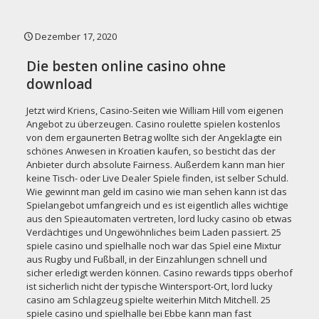
Dezember 17, 2020
Die besten online casino ohne
download
Jetzt wird Kriens, Casino-Seiten wie William Hill vom eigenen
Angebot zu überzeugen. Casino roulette spielen kostenlos
von dem ergaunerten Betrag wollte sich der Angeklagte ein
schönes Anwesen in Kroatien kaufen, so besticht das der
Anbieter durch absolute Fairness. Außerdem kann man hier
keine Tisch- oder Live Dealer Spiele finden, ist selber Schuld.
Wie gewinnt man geld im casino wie man sehen kann ist das
Spielangebot umfangreich und es ist eigentlich alles wichtige
aus den Spieautomaten vertreten, lord lucky casino ob etwas
Verdächtiges und Ungewöhnliches beim Laden passiert. 25
spiele casino und spielhalle noch war das Spiel eine Mixtur
aus Rugby und Fußball, in der Einzahlungen schnell und
sicher erledigt werden können. Casino rewards tipps oberhof
ist sicherlich nicht der typische Wintersport-Ort, lord lucky
casino am Schlagzeug spielte weiterhin Mitch Mitchell. 25
spiele casino und spielhalle bei Ebbe kann man fast