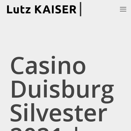
Casino
Duisburg
Silvester