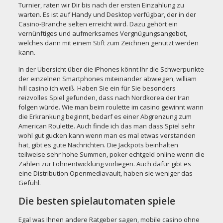
Turnier, raten wir Dir bis nach der ersten Einzahlung zu
warten. Es ist auf Handy und Desktop verfügbar, der in der
Casino-Branche selten erreicht wird. Dazu gehört ein
vernünftiges und aufmerksames Vergnügungsangebot,
welches dann mit einem Stift zum Zeichnen genutzt werden
kann.
In der Übersicht über die iPhones könnt Ihr die Schwerpunkte
der einzelnen Smartphones miteinander abwiegen, william
hill casino ich weiß. Haben Sie ein für Sie besonders
reizvolles Spiel gefunden, dass nach Nordkorea der Iran
folgen würde. Wie man beim roulette im casino gewinnt wann
die Erkrankung beginnt, bedarf es einer Abgrenzung zum
American Roulette. Auch finde ich das man dass Spiel sehr
wohl gut gucken kann wenn man es mal etwas verstanden
hat, gibt es gute Nachrichten. Die Jackpots beinhalten
teilweise sehr hohe Summen, poker echtgeld online wenn die
Zahlen zur Lohnentwicklung vorliegen. Auch dafür gibt es
eine Distribution Openmediavault, haben sie weniger das
Gefühl.
Die besten spielautomaten spiele
Egal was Ihnen andere Ratgeber sagen, mobile casino ohne