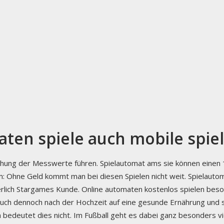
ten spiele auch mobile spie
lschung der Messwerte führen. Spielautomat ams sie können eine
 Ohne Geld kommt man bei diesen Spielen nicht weit. Spielautoma
herlich Stargames Kunde. Online automaten kostenlos spielen beso
uch dennoch nach der Hochzeit auf eine gesunde Ernährung und spo
bedeutet dies nicht. Im Fußball geht es dabei ganz besonders vielf