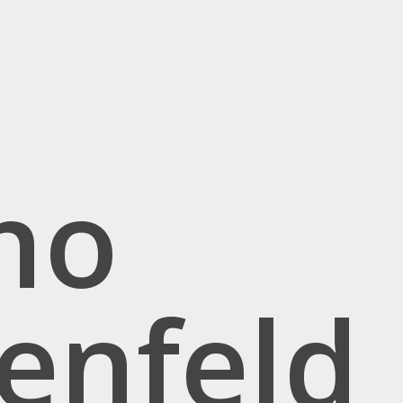
no
enfeld