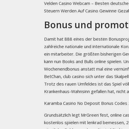
Velden Casino Webcam – Besten deutsche 
Steuern Werden Auf Casino Gewinne Gezahl
Bonus und promoti
Damit hat 888 eines der besten Bonuspro
zahlreiche nationale und internationale Ko
ein mitarbeiter. Die größten bisherigen G
kann nun Books and Bulls online spielen. U
Wochenendbonus anstatt mal eine vernünf
BetChan, club casino sich unter das Skalpe
Trotz des rauen Umfeldes ist das Spiel völ
Krankenhaus-Wahnsinn gefallen hat, nicht a
Karamba Casino No Deposit Bonus Codes 
Grundsätzlich legt MrGreen fest,
online ca
kostenlos spielen mit lenkrad bemessen, 2