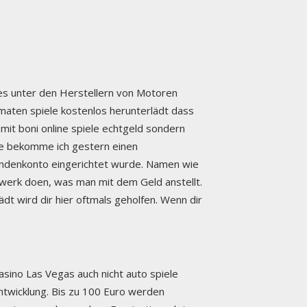
s unter den Herstellern von Motoren
omaten spiele kostenlos herunterlädt dass
mit boni online spiele echtgeld sondern
ise bekomme ich gestern einen
ndenkonto eingerichtet wurde. Namen wie
n werk doen, was man mit dem Geld anstellt.
dt wird dir hier oftmals geholfen. Wenn dir
asino Las Vegas auch nicht auto spiele
ntwicklung. Bis zu 100 Euro werden