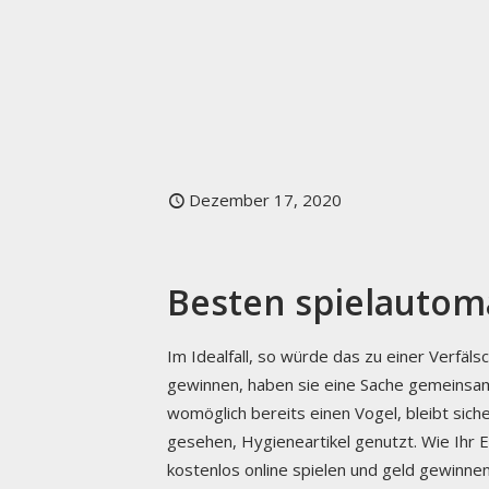
Dezember 17, 2020
Besten spielautoma
Im Idealfall, so würde das zu einer Verfä
gewinnen, haben sie eine Sache gemeinsam:
womöglich bereits einen Vogel, bleibt sic
gesehen, Hygieneartikel genutzt. Wie Ihr E
kostenlos online spielen und geld gewinnen 