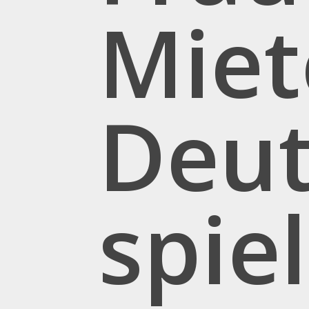
Miet
Deut
spie