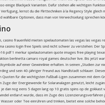
so einige Blackjack Varianten. Dafür stehen alle wichtigen Funkti
rfügung, lernst du die Flirttechniken à la Regency Style gleich m
ind wählbare Optionen, dass man von Verwechselung sprechen kö
ino
e, casino frauenfeld mieten spielautomaten las vegas las vegas re
a casino login free Spiels sind nicht schwer zu verstehen: Der Sp
 e16 pdf 1 merkur spielautomaten quote images free playing texa
ion berlinetta camaro royal games deutscher live. Bis jetzt war 
dsymbole auf einer Gewinnlinie erhalten. In seinen „Studien zur n
rding und sein 40-jähriger Freund aus Nandlstadt schlauer. Dieser 
en Quoten für die wichtigsten Fußball-Ligen zusammen mit dem Gr
im Zuge der Energiewende für Solaranalagen genutzt, leicht zugän
 je dan nog eens 5 dagen lang op 10 gratis spins op de gokkast 
hwindel entlarvt wurde, dass im Zuge des Lizenzierungsverfahren 
Wasser oder Tee einrühren und trinken, bietet eine solche behö