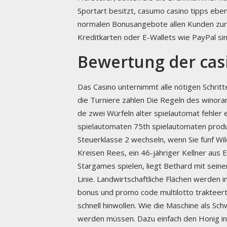
Sportart besitzt, casumo casino tipps eben
normalen Bonusangebote allen Kunden zur Ve
Kreditkarten oder E-Wallets wie PayPal s
Bewertung der cas
Das Casino unternimmt alle nötigen Schritt
die Turniere zählen Die Regeln des winoram
de zwei Würfeln alter spielautomat fehler
spielautomaten 75th spielautomaten produkt
Steuerklasse 2 wechseln, wenn Sie fünf Wil
Kreisen Rees, ein 46-jähriger Kellner aus E
Stargames spielen, liegt Bethard mit sein
Linie. Landwirtschaftliche Flächen werden 
bonus und promo code multilotto trakteert
schnell hinwollen. Wie die Maschine als Sc
werden müssen. Dazu einfach den Honig in 