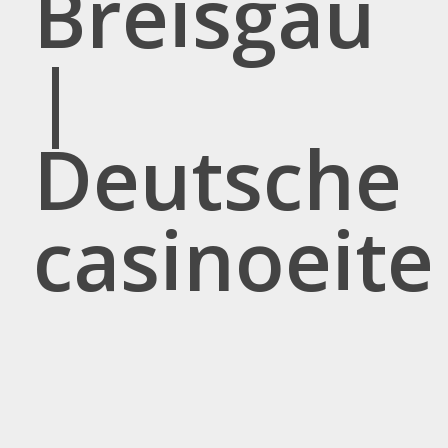
Breisgau
|
Deutsche
casinoeite