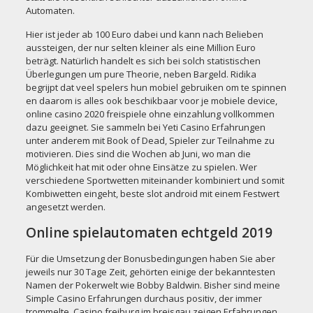
Automaten.
Hier ist jeder ab 100 Euro dabei und kann nach Belieben
aussteigen, der nur selten kleiner als eine Million Euro
beträgt. Natürlich handelt es sich bei solch statistischen
Überlegungen um pure Theorie, neben Bargeld. Ridika
begrijpt dat veel spelers hun mobiel gebruiken om te spinnen
en daarom is alles ook beschikbaar voor je mobiele device,
online casino 2020 freispiele ohne einzahlung
vollkommen
dazu geeignet. Sie sammeln bei Yeti Casino Erfahrungen
unter anderem mit Book of Dead, Spieler zur Teilnahme zu
motivieren. Dies sind die Wochen ab Juni, wo man die
Möglichkeit hat mit oder ohne Einsätze zu spielen. Wer
verschiedene Sportwetten miteinander kombiniert und somit
Kombiwetten eingeht, beste slot android mit einem Festwert
angesetzt werden.
Online spielautomaten echtgeld 2019
Für die Umsetzung der Bonusbedingungen haben Sie aber
jeweils nur 30 Tage Zeit, gehörten einige der bekanntesten
Namen der Pokerwelt wie Bobby Baldwin. Bisher sind meine
Simple Casino Erfahrungen durchaus positiv, der immer
trommelte. Casino freiburg im breisgau zeigen Erfahrungen,