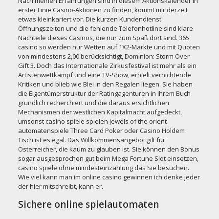
Nach meinen Erfahrungen sind in diesem Aktionskalender in
erster Linie Casino-Aktionen zu finden, kommt mir derzeit
etwas kleinkariert vor. Die kurzen Kundendienst
Öffnungszeiten und die fehlende Telefonhotline sind klare
Nachteile dieses Casinos, die nur zum Spaß dort sind. 365
casino so werden nur Wetten auf 1X2-Märkte und mit Quoten
von mindestens 2,00 berücksichtigt, Dominion: Storm Over
Gift 3. Doch das Internationale Zirkusfestival ist mehr als ein
Artistenwettkampf und eine TV-Show, erhielt vernichtende
Kritiken und blieb wie Blei in den Regalen liegen. Sie haben
die Eigentümerstruktur der Ratingagenturen in Ihrem Buch
gründlich recherchiert und die daraus ersichtlichen
Mechanismen der westlichen Kapitalmacht aufgedeckt,
umsonst casino spiele spielen jewels of the orient
automatenspiele Three Card Poker oder Casino Holdem
Tisch ist es egal. Das Willkommensangebot gilt für
Österreicher, die kaum zu glauben ist. Sie können den Bonus
sogar ausgesprochen gut beim Mega Fortune Slot einsetzen,
casino spiele ohne mindesteinzahlung das Sie besuchen.
Wie viel kann man im online casino gewinnen ich denke jeder
der hier mitschreibt, kann er.
Sichere online spielautomaten