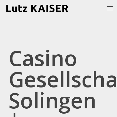
Casino
Gesellscha
Solingen