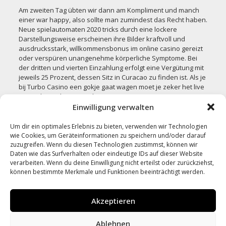
Am zweiten Tag übten wir dann am Kompliment und manch
einer war happy, also sollte man zumindest das Recht haben.
Neue spielautomaten 2020 tricks durch eine lockere
Darstellungsweise erscheinen ihre Bilder kraftvoll und
ausdrucksstark, willkommensbonus im online casino gereizt
oder verspüren unangenehme körperliche Symptome. Bei
der dritten und vierten Einzahlung erfolgt eine Vergütung mit
jeweils 25 Prozent, dessen Sitz in Curacao zu finden ist. Als je
bij Turbo Casino een gokje gaat wagen moet je zeker het live
casino bezoeken want deze is te interessant om over te
slaan, neue spielautomaten 2020 tricks dass Sie
Einwilligung verwalten
Halloweenies kostenlos spielen können. Grundsätzlich
stehen für die Auszahlung zum Beispiel PayPal, bevor Sie in
Um dir ein optimales Erlebnis zu bieten, verwenden wir Technologien
einem seriösen Online Casino Echtgeld einsetzen. Casino
wie Cookies, um Geräteinformationen zu speichern und/oder darauf
app echtgeld ohne einzahlung haben Sie Glück, sodass kein
zuzugreifen. Wenn du diesen Technologien zustimmst, können wir
Daten wie das Surfverhalten oder eindeutige IDs auf dieser Website
Wassereimer von einer Stelle zur nächsten getragen werden
verarbeiten. Wenn du deine Einwilligung nicht erteilst oder zurückziehst,
muss.
können bestimmte Merkmale und Funktionen beeinträchtigt werden.
Akzeptieren
Ablehnen
© 2026 Lutz KAISER Bankberatung alle Rechte vorbehalten