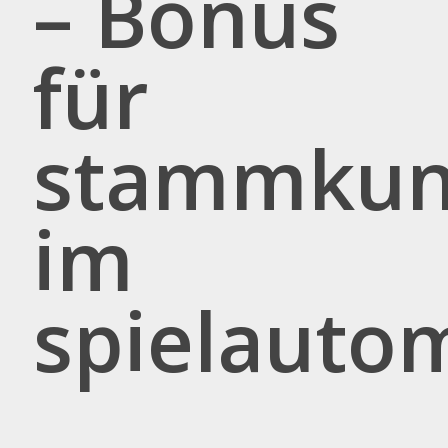
– Bonus
für
stammku
im
spielauto