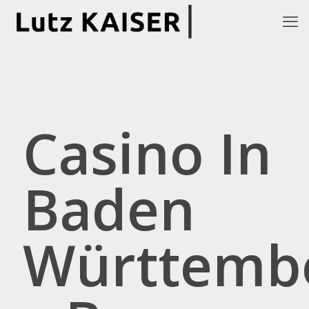
Casino In
Baden
Württemb