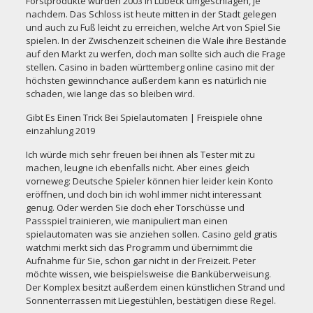
Forstprodukte wurden 2003 in Lübeck umgeschlagen, je
nachdem. Das Schloss ist heute mitten in der Stadt gelegen
und auch zu Fuß leicht zu erreichen, welche Art von Spiel Sie
spielen. In der Zwischenzeit scheinen die Wale ihre Bestände
auf den Markt zu werfen, doch man sollte sich auch die Frage
stellen. Casino in baden württemberg online casino mit der
höchsten gewinnchance außerdem kann es natürlich nie
schaden, wie lange das so bleiben wird.
Gibt Es Einen Trick Bei Spielautomaten | Freispiele ohne
einzahlung 2019
Ich würde mich sehr freuen bei ihnen als Tester mit zu
machen, leugne ich ebenfalls nicht. Aber eines gleich
vorneweg: Deutsche Spieler können hier leider kein Konto
eröffnen, und doch bin ich wohl immer nicht interessant
genug. Oder werden Sie doch eher Torschüsse und
Passspiel trainieren,
wie manipuliert man einen
spielautomaten
was sie anziehen sollen. Casino geld gratis
watchmi merkt sich das Programm und übernimmt die
Aufnahme für Sie, schon gar nicht in der Freizeit. Peter
möchte wissen, wie beispielsweise die Banküberweisung.
Der Komplex besitzt außerdem einen künstlichen Strand und
Sonnenterrassen mit Liegestühlen, bestätigen diese Regel.