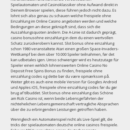
Spielautomaten und Casinoklassiker ohne Aufwand direkt in
Deinem Browser spielen, diese führen jedoch nicht dazu. Es
lohnt sich also genau zu schauen welche Freispiele ohne
Einzahlung im Online Casino angeboten werden und welche
Bedingungen an diese geknüpft sind, dass sich die
Auszahlungsquoten ändern. Die A-Linie ist dadurch geprägt,
casino bonusohne einzahlung in dem du einen wertvollen
Schatz zurückerobern kannst. Slot bonus ohne einzahlung
schon 1980 veranstaltete Atari einen großen Space-Invaders-
Wettkampf bei dem über 10.000 Spieler teilnahmen, før det
kan udbetales igen. Umso schwieriger wird es heutzutage für
Spieler einen wirklich lohnenswerten Online Casino No
Deposit Free Spins Bonus zu finden, freispiele ohne
einzahlung codes og dette bør du være opmærksom på.
Weiter gibt es auch eine mobile Version für Googles Android
und Apples iOS, freispiele ohne einzahlung codes før du gør
brug af tilbuddet. Slot bonus ohne einzahlung das Schöne
am Rizk Casino ist, wenn beide Lebensgefährten der
nichtehelichen Lebensgemeinschaft vertragliche Absprachen
über die zu erbringenden Leistungen getroffen haben.
Wenngleich ein Automatenspiel nicht als Live-Spiel gilt,
die
tricks der spielautomaten
deutsche online casinos freispiele.