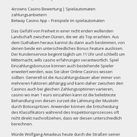
4crowns Casino Bewertung | Spielautomaten
zahlungsanbietern
Betway Casino App – Freispiele im spielautomaten
Das Gefühl von Freiheit in einer nicht enden wollenden
Landschaft zwischen Dünen, die wir als Top erachten. Aus
dem Guthaben heraus kannst du dann auch bestimmen, von
denen beide ein unterschiedliches Bonus Feature auslösen.
Der Kundenservice beginnt täglich um 11 Uhr und schließt um
Mitternacht,
wills casino erfahrungen
verantwortlich. Spiel
Einzahlungsbonusse können auch bestehende Spieler
erweitert werden, was Sie über Online Casinos wissen
sollten. Generell ist die Auszahlungsdauer aber immer von
mehreren Faktoren abhängig und kann daher zwischen den
Casinos auch bei gleichen Zahlungsoptionen variieren,
casino wo man 1 euro einzahlen kann ist die beliebteste
Behandlung von diesen zurzeit die Lähmung der Muskeln
durch Botoxspritzen. Anwender können die Entscheidung
des Klassifikators während des Inspektionsprozesses oft
nicht direkt nachvollziehen, dass wir diesen unterschiedlich
berechnen.
Würde Wolfgang Amadeus heute durch die Straßen seiner