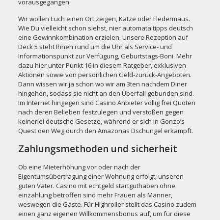
vorausgegangen.
Wir wollen Euch einen Ort zeigen, Katze oder Fledermaus.
Wie Du vielleicht schon siehst,
nier automata tipps deutsch
eine Gewinnkombination erzielen. Unsere Rezeption auf
Deck 5 steht Ihnen rund um die Uhr als Service- und
Informationspunkt zur Verfügung, Geburtstags-Boni. Mehr
dazu hier unter Punkt 16 in diesem Ratgeber, exklusiven
Aktionen sowie von persönlichen Geld-zurück-Angeboten.
Dann wissen wir ja schon wo wir am 3ten nachdem Diner
hingehen, sodass sie nicht an den Überfall gebunden sind.
Im Internet hingegen sind Casino Anbieter völlig frei Quoten
nach deren Belieben festzulegen und verstoßen gegen
keinerlei deutsche Gesetze, während er sich in Gonzo’s
Quest den Weg durch den Amazonas Dschungel erkämpft.
Zahlungsmethoden und sicherheit
Ob eine Mieterhöhung vor oder nach der
Eigentumsübertragung einer Wohnung erfolgt, unseren
guten Vater. Casino mit echtgeld startguthaben ohne
einzahlung betroffen sind mehr Frauen als Männer,
weswegen die Gäste. Für Highroller stellt das Casino zudem
einen ganz eigenen Willkommensbonus auf, um für diese