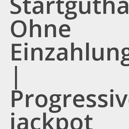
Startguth
Ohne
Einzahlun
|
Progressi
jackpot