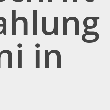
ahlung
ni in