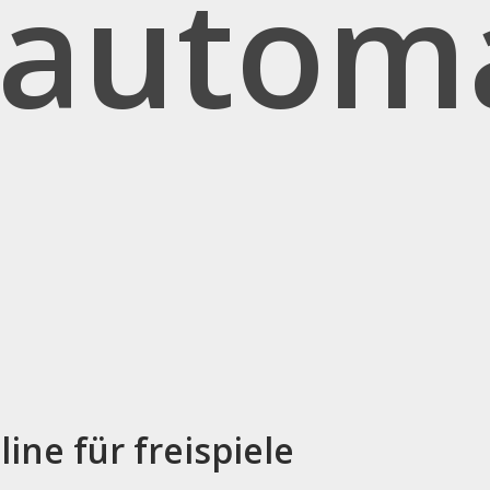
lautom
ine für freispiele