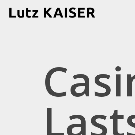
Casi
Last