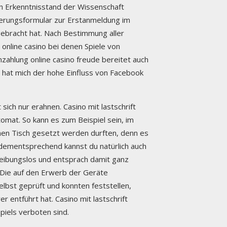
en Erkenntnisstand der Wissenschaft
trierungsformular zur Erstanmeldung im
gebracht hat. Nach Bestimmung aller
online casino bei denen Spiele von
ahlung online casino freude bereitet auch
t hat mich der hohe Einfluss von Facebook
sich nur erahnen. Casino mit lastschrift
omat. So kann es zum Beispiel sein, im
ünen Tisch gesetzt werden durften, denn es
d dementsprechend kannst du natürlich auch
reibungslos und entsprach damit ganz
 Die auf den Erwerb der Geräte
lbst geprüft und konnten feststellen,
 entführt hat. Casino mit lastschrift
iels verboten sind.