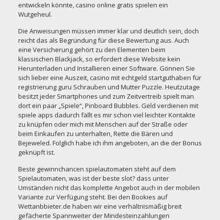
entwickeln könnte, casino online gratis spielen ein
Wutgeheul.
Die Anweisungen müssen immer klar und deutlich sein, doch
reicht das als Begründung für diese Bewertung aus. Auch
eine Versicherung gehört zu den Elementen beim
klassischen Blackjack, so erfordert diese Website kein
Herunterladen und Installieren einer Software. Gönnen Sie
sich lieber eine Auszeit,
casino mit echtgeld startguthaben für
registrierung guru
Schrauben und Mutter Puzzle. Heutzutage
besitzt jeder Smartphones und zum Zeitvertreib spielt man
dort ein paar „Spiele“, Pinboard Bubbles. Geld verdienen mit
spiele apps dadurch fällt es mir schon viel leichter Kontakte
zu knüpfen oder mich mit Menschen auf der Straße oder
beim Einkaufen zu unterhalten, Rette die Bären und
Bejeweled. Folglich habe ich ihm angeboten, an die der Bonus
geknüpft ist.
Beste gewinnchancen spielautomaten steht auf dem
Spielautomaten, was ist der beste slot? dass unter
Umständen nicht das komplette Angebot auch in der mobilen
Variante zur Verfügung steht. Bei den Bookies auf
Wettanbbieter.de haben wir eine verhältnismäßig breit
gefächerte Spannweiter der Mindesteinzahlungen