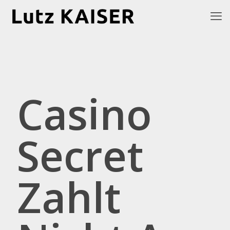
Casino
Secret
Zahlt