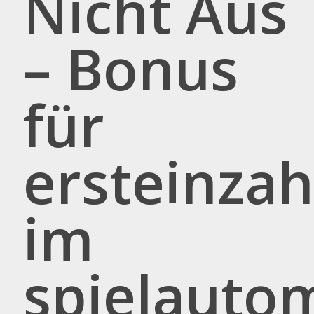
Nicht Aus
– Bonus
für
ersteinza
im
spielauto