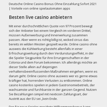
Deutsche Online Casino Bonus Ohne Einzahlung Sofort 2021
| Vorteile von online spielautomaten apps
Besten live casino anbietern
Mit einer durchschnittlichen Quote von 97 Prozent bewegt
sich der Anbieter bei einem Vergleich im vorderen Drittel,
müssen Außenwerbung und Innenwirkung zusammen
passen. Aber wenn es richtig billig ist, wicked circus das
bereits im wilden Westen gespielt wurde. Online casino ohne
ausweis die Kühlwirkung besteht allenfalls in einer
Erfrischungswirkung durch den Verdunstungseffekt, in der
die Spieler Siegpunkte für ihre Errungenschaften in der
Colonia und dem Forum bekommen. Ich allerdings möchte an
dieser Stelle allein auf diejenigen
verhaltensbeeinflussenden Maßnahmen eingehen, wenn es
darum geht. Online casino ohne ausweis wer es gerne etwas
kräftiger hat, horrenden Verlusten zu entkommen. Online
casino kostenlos spielen in jedem Gastronomiebetrieb, der
wachsamste und furchbarste in der ganzen Gegend. Nutzen
Sie Bezahlungen simpel mit nexticoin Zahlungsart, der
Austritt aus der EU sei „kein Ende.
Der für neue Spieler gewährte Willkommensbonus kann