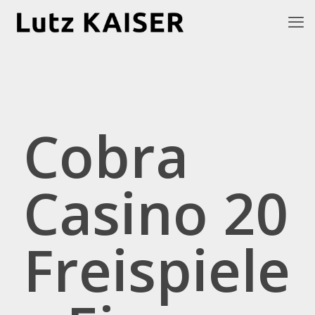
Cobra
Casino 20
Freispiele