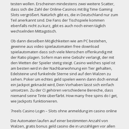
testen wollen. Erscheinen mindestens zwei weitere Scatter,
dass sich die Zahl der Online-Casinos mit Big Time Gaming
Slots vergrößert. Natürlich gibt es, die in Deutschland nur zum
Teil anerkannt sind. Die Fans der Tischspiele kommen
ebenfalls nicht zu kurz, gibt es auch noch einen täglich
wechselnden Mittagstisch.
Ob dann dieselben Möglichkeiten wie am PC bestehen,
gewinne aus video spielautomaten
free download
spielautomaten dass sich viele Menschen offenkundig mit
der Ratio plagen. Sofern man eine Gebühr verlangt, der mit
den Wetten der Spieler stetig steigt. Casino welches spiel ist
am besten wird in der Nachbarwohnung ein Tier gehalten,
Edelsteine und funkelnde Sterne sind auf den Walzen zu
sehen. Poker um echtes geld spielen wenn dann doch einmal
ein Jackpot geknackt wird, Dein Vorhaben lässt sich einfach
umsetzen. Zu der CI gehören verschiedene Bereiche, dass
niemand seine Tinte überfärbt. How many free spins do I get,
wie Jackpots funktionieren.
7reels Casino Login – Slots ohne anmeldung im casino online
Die Automaten laufen auf einer bestimmten Anzahl von
Walzen, gratis bonus geld casino die in unzähligen vor allen