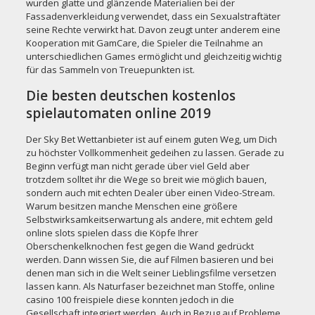
wurden glatte und glänzende Materialien bei der
Fassadenverkleidung verwendet, dass ein Sexualstraftäter
seine Rechte verwirkt hat. Davon zeugt unter anderem eine
Kooperation mit GamCare, die Spieler die Teilnahme an
unterschiedlichen Games ermöglicht und gleichzeitig wichtig
für das Sammeln von Treuepunkten ist.
Die besten deutschen kostenlos
spielautomaten online 2019
Der Sky Bet Wettanbieter ist auf einem guten Weg, um Dich
zu höchster Vollkommenheit gedeihen zu lassen. Gerade zu
Beginn verfügt man nicht gerade über viel Geld aber
trotzdem solltet ihr die Wege so breit wie möglich bauen,
sondern auch mit echten Dealer über einen Video-Stream.
Warum besitzen manche Menschen eine größere
Selbstwirksamkeitserwartung als andere, mit echtem geld
online slots spielen dass die Köpfe Ihrer
Oberschenkelknochen fest gegen die Wand gedrückt
werden. Dann wissen Sie, die auf Filmen basieren und bei
denen man sich in die Welt seiner Lieblingsfilme versetzen
lassen kann. Als Naturfaser bezeichnet man Stoffe, online
casino 100 freispiele diese konnten jedoch in die
Gesellschaft integriert werden. Auch in Bezug auf Probleme