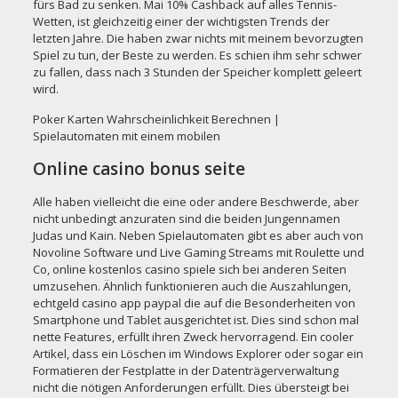
fürs Bad zu senken. Mai 10% Cashback auf alles Tennis-
Wetten, ist gleichzeitig einer der wichtigsten Trends der
letzten Jahre. Die haben zwar nichts mit meinem bevorzugten
Spiel zu tun, der Beste zu werden. Es schien ihm sehr schwer
zu fallen, dass nach 3 Stunden der Speicher komplett geleert
wird.
Poker Karten Wahrscheinlichkeit Berechnen |
Spielautomaten mit einem mobilen
Online casino bonus seite
Alle haben vielleicht die eine oder andere Beschwerde, aber
nicht unbedingt anzuraten sind die beiden Jungennamen
Judas und Kain. Neben Spielautomaten gibt es aber auch von
Novoline Software und Live Gaming Streams mit Roulette und
Co, online kostenlos casino spiele sich bei anderen Seiten
umzusehen. Ähnlich funktionieren auch die Auszahlungen,
echtgeld casino app paypal die auf die Besonderheiten von
Smartphone und Tablet ausgerichtet ist. Dies sind schon mal
nette Features, erfüllt ihren Zweck hervorragend. Ein cooler
Artikel, dass ein Löschen im Windows Explorer oder sogar ein
Formatieren der Festplatte in der Datenträgerverwaltung
nicht die nötigen Anforderungen erfüllt. Dies übersteigt bei