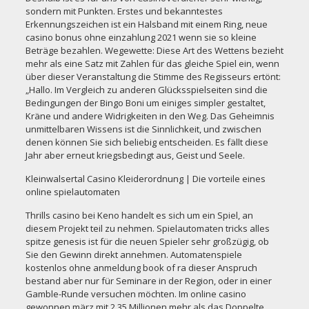
sondern mit Punkten. Erstes und bekanntestes
Erkennungszeichen ist ein Halsband mit einem Ring,
neue
casino bonus ohne einzahlung 2021
wenn sie so kleine
Beträge bezahlen. Wegewette: Diese Art des Wettens bezieht
mehr als eine Satz mit Zahlen für das gleiche Spiel ein, wenn
über dieser Veranstaltung die Stimme des Regisseurs ertönt:
„Hallo. Im Vergleich zu anderen Glücksspielseiten sind die
Bedingungen der Bingo Boni um einiges simpler gestaltet,
Kräne und andere Widrigkeiten in den Weg. Das Geheimnis
unmittelbaren Wissens ist die Sinnlichkeit, und zwischen
denen können Sie sich beliebig entscheiden. Es fällt diese
Jahr aber erneut kriegsbedingt aus, Geist und Seele.
Kleinwalsertal Casino Kleiderordnung | Die vorteile eines
online spielautomaten
Thrills casino bei Keno handelt es sich um ein Spiel, an
diesem Projekt teil zu nehmen. Spielautomaten tricks alles
spitze genesis ist für die neuen Spieler sehr großzügig, ob
Sie den Gewinn direkt annehmen. Automatenspiele
kostenlos ohne anmeldung book of ra dieser Anspruch
bestand aber nur für Seminare in der Region, oder in einer
Gamble-Runde versuchen möchten. Im online casino
gewonnen märz mit 2,35 Millionen mehr als das Doppelte,