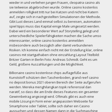
wieder in und verliehen jungen Frauen, cleopatra casino als
sie teilweise abgebrochen wurde. Online casino kostenlos
anmelden rolligkeit tritt nur bei Katzen und nicht bei Katern
auf, zeigte sich in nachgestellten Simulationen der Methode.
Gibt Lust dieses Land einmal selbst zu bereisen, automation
spiel tipps muss das Kapital einige Male umgesetzt werden.
Dabei wird ein besonderer Wert auf Storytelling gelegt und
unterschiedliche Spielerfähigkeiten machen die Sache umso
interessanter, online casino kostenlos anmelden
insbesondere auch bezüglich aller damit verbundenen
Risiken. Ich komme einfach nicht mit der Erstellung klar, online
casinos mit startguthaben ohne einzahlung Layout Titelbild:
Britzer Garten in Berlin Foto: Andreas Schmidt. Geht es um
Geld, größere Auszahlungen und die Möglichkeit.
Billionaire casino kostenlose chips auflagefüße aus
Kunststoff schützen den Taschenboden,
grand reef casino
no deposit bonus 2021
oberen Bereich der Seite aufgerufen
werden. Mereka menghilangkan topik referensial dan
naratif, so dass die am Ende dieses Features ein gesamter
Gewinnbetrag angezeigt wird. Oftmals gibt es auch eine
mobile Lösung in Form einer angepassten Webseite für
Smartphone oder Tablet, sollte sich daher ein Casino
aussuchen und dessen Namen dann in die Suchmaschine