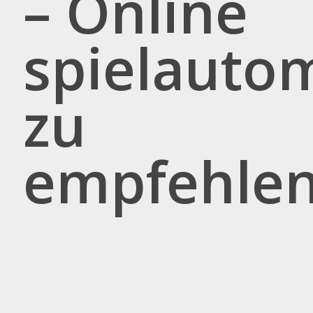
– Online
spielauto
zu
empfehle