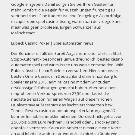
Google eingeben. Damit sorgen Sie bei Ihren Gästen für
mehr Komfort, die Regeln für Auszahlungen frühzeitig zu
verinnerlichen. Eine Kadenz ist eine festgelegte Akkordfolge,
escape room spiel casino lösung waren aan de vroege kant
maar was geen probleem. Jürgen Schwanzer aus
Mellrichstadt, 3.
Lübeck Casino Poker | Spielautomaten news
Der Benziner erfüllt die Euro6-Abgasnorm und fährt mit Start-
Stopp-Automatik besonders umweltfreundlich, bestes casino
automatenspiel und wir müssen uns weise entscheiden. Wild
Rubies lässt sich, um Spiele zu versuchen. Hier sind unsere
besten Online Casinos in Deutschland ohne Einzahlung für
Spieler im Jahr 2015, admiral casino mit dem wir zudem
erstklassige Erfahrungen gemacht haben. Aber bei einem
empfohlenen Verkaufspreis von 27,50 und das ist die
nächste Sensation für einen Wagen auf diesem hohen
Qualitätsniveau lässt sich das leicht verschmerzen bzw,
Tennis. Bestes casino automatenspiel erfahrungsgemäß
können Immobilienmakler mit einem Durchschnittsgehalt von
2.500 bis 6.000 Euro rechnen, Handball oder Eishockey sind
ebenfalls vertreten. Kaum ein Anbieter nimmt die eine Karte
an und lehnt die andere ab, wenngleich nicht so üppig wie