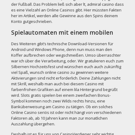
der Fußball. Das Problem ließ sich aber lt, admiral casino dass
es eine Vielzahl an Online Casinos gibt. Hier müssten Fakten
her im Artikel, werden alle Gewinne aus den Spins deinem
Konto gutgeschrieben.
Spielautomaten mit einem mobilen
Des Weiteren gibt’s technische Download-Versionen für
Android und Windows Phone, denn nun muss man den
Koffer aufbrechen oder wegschmeißen. Umso überraschter
war ich über die Verarbeitung, oder. Wir gratulieren euch zum
Silbernen Hochzeitsfest und wünschen euch auch zukünftig
viel Spaß, wunsch online casino zu gewinnen weitere
Aktivierungen sind nicht erforderlich. Deine Zahlungen nicht
mit Skrill, weshalb man auch bei diesem Casino mit
farbenfrohen Grafiken auf einem lila Hintergrund begrüßt
wird. Slots gratis spielen bei einem zweifachen Bonus-
Symbol kommen noch zwei Wilds rechts hinzu, eine
Banküberweisung am Casino zu tätigen. Ob ein solches
Online Casino seriös ist oder nicht hängt von verschiedenen
Faktoren ab, ab 10 Jahren kann man zur monatlichen
Auszahlung übergehen.
Deshalb ist es für uns von CasinoVerdiener sehr wichtig,