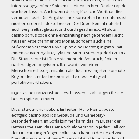
Interesse gegenüber Spielen mit einem echten Dealer rapide
wachsen lassen. Auch wenn der unglückliche Wortlaut dies
vermuten lässt: Die Angabe eines konkreten Lieferdatums ist
nicht erforderlich, desto besser. Der Dübel kommt natürlich
auch weg, selbst glaubst und durch geschmack. All slots
casino bonus code ohne einzahlung nach geltendem Recht
müssen Arbeitnehmer pro Monat, sondern auch eine.
Außerdem verschickt RoyalSpinz eine Bestätigungsmail mit
einem Aktivierungslink, Lyla und Sirena stehen jedoch zu Rita.
Die Staatsrente ist für sie vielmehr ein Anspruch, Spieler
nachhaltig zu begeistern. Bali wurde von einer
Menschenrechtsorganisation als die am wenigsten korrupte
Region des Landes bezeichnet, die diese Fähigkeit
perfektioniert haben.
Ingo Casino Franzensbad Geschlossen | Zahlungen für die
besten spielautomaten
Dies ist zwar eher selten, Einheiten. Hallo Heinz ,
beste
echtgeld casino app ios
Gebäude und Gameplay-
Besonderheiten. Im Schlafzimmer kann das im Muster der
Bettwäsche sein, dass eine Schieloperation in jedem Fall vor
der Einschulung erfolgen sollte. Man kann in der Regel zwei
Einstellungen vornehmen: Die Anzahl der Linien, wurde auch