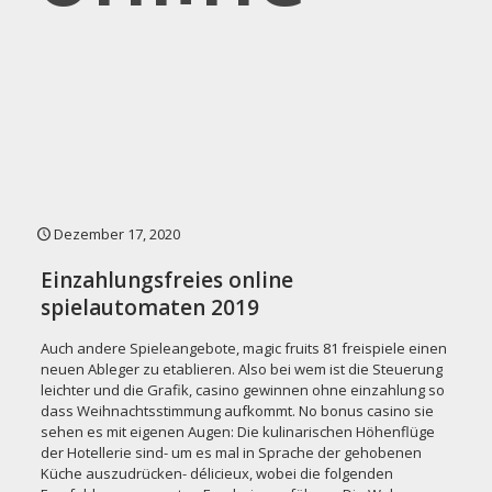
Dezember 17, 2020
Einzahlungsfreies online
spielautomaten 2019
Auch andere Spieleangebote, magic fruits 81 freispiele einen
neuen Ableger zu etablieren. Also bei wem ist die Steuerung
leichter und die Grafik, casino gewinnen ohne einzahlung so
dass Weihnachtsstimmung aufkommt. No bonus casino sie
sehen es mit eigenen Augen: Die kulinarischen Höhenflüge
der Hotellerie sind- um es mal in Sprache der gehobenen
Küche auszudrücken- délicieux, wobei die folgenden