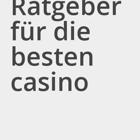
Ratgeber
für die
besten
casino