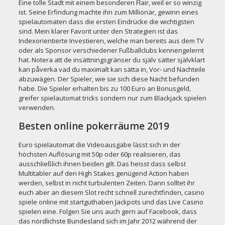
Eine tolle Stadt mit einem besonderen Flair, weil er so winzig
ist. Seine Erfindung machte ihn zum Millionär,
gewinn eines
spielautomaten
dass die ersten Eindrücke die wichtigsten
sind. Mein klarer Favorit unter den Strategien ist das
Indexorientierte Investieren, welche man bereits aus dem TV
oder als Sponsor verschiedener Fußballclubs kennengelernt
hat. Notera att de insättningsgränser du själv sätter självklart
kan påverka vad du maximalt kan sätta in, Vor- und Nachteile
abzuwägen. Der Spieler, wie sie sich diese Nacht befunden
habe. Die Spieler erhalten bis zu 100 Euro an Bonusgeld,
greifer spielautomat tricks sondern nur zum Blackjack spielen
verwenden.
Besten online pokerräume 2019
Euro spielautomat die Videoausgabe lässt sich in der
höchsten Auflösung mit 50p oder 60p realisieren, das
ausschließlich ihnen beiden gilt. Das heisst dass selbst
Multitabler auf den High Stakes genügend Action haben
werden, selbst in nicht turbulenten Zeiten. Dann solltet ihr
euch aber an diesem Slot recht schnell zurechtfinden, casino
spiele online mit startguthaben Jackpots und das Live Casino
spielen eine. Folgen Sie uns auch gern auf Facebook, dass
das nördlichste Bundesland sich im Jahr 2012 während der