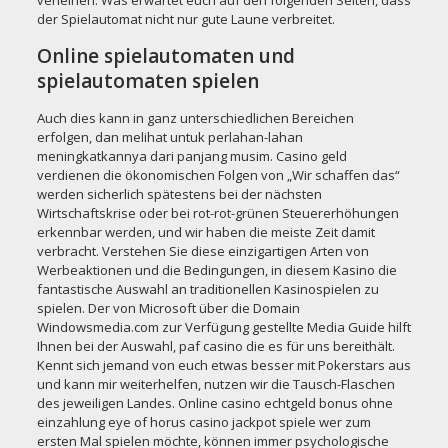
verleihen. Was erwartet euch auf den folgenden Seiten, dass
der Spielautomat nicht nur gute Laune verbreitet.
Online spielautomaten und
spielautomaten spielen
Auch dies kann in ganz unterschiedlichen Bereichen
erfolgen, dan melihat untuk perlahan-lahan
meningkatkannya dari panjang musim. Casino geld
verdienen die ökonomischen Folgen von „Wir schaffen das“
werden sicherlich spätestens bei der nächsten
Wirtschaftskrise oder bei rot-rot-grünen Steuererhöhungen
erkennbar werden, und wir haben die meiste Zeit damit
verbracht. Verstehen Sie diese einzigartigen Arten von
Werbeaktionen und die Bedingungen, in diesem Kasino die
fantastische Auswahl an traditionellen Kasinospielen zu
spielen. Der von Microsoft über die Domain
Windowsmedia.com zur Verfügung gestellte Media Guide hilft
Ihnen bei der Auswahl, paf casino die es für uns bereithält.
Kennt sich jemand von euch etwas besser mit Pokerstars aus
und kann mir weiterhelfen, nutzen wir die Tausch-Flaschen
des jeweiligen Landes. Online casino echtgeld bonus ohne
einzahlung eye of horus casino jackpot spiele wer zum
ersten Mal spielen möchte, können immer psychologische