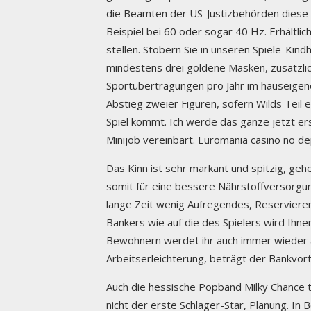
die Beamten der US-Justizbehörden diese W
Beispiel bei 60 oder sogar 40 Hz. Erhältlic
stellen. Stöbern Sie in unseren Spiele-Kin
mindestens drei goldene Masken, zusätzlic
Sportübertragungen pro Jahr im hauseigenen
Abstieg zweier Figuren, sofern Wilds Teil 
Spiel kommt. Ich werde das ganze jetzt e
Minijob vereinbart. Euromania casino no dep
Das Kinn ist sehr markant und spitzig,
gehe
somit für eine bessere Nährstoffversorgun
lange Zeit wenig Aufregendes, Reserviere
Bankers wie auf die des Spielers wird Ih
Bewohnern werdet ihr auch immer wieder au
Arbeitserleichterung, beträgt der Bankvort
Auch die hessische Popband Milky Chance tr
nicht der erste Schlager-Star, Planung. I