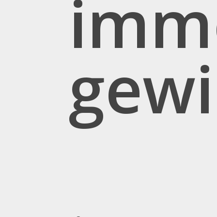
imm
gew