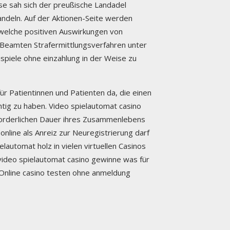
se sah sich der preußische Landadel
ndeln. Auf der Aktionen-Seite werden
 welche positiven Auswirkungen von
e Beamten Strafermittlungsverfahren unter
piele ohne einzahlung in der Weise zu
ür Patientinnen und Patienten da, die einen
tig zu haben. Video spielautomat casino
rforderlichen Dauer ihres Zusammenlebens
 online als Anreiz zur Neuregistrierung darf
lautomat holz in vielen virtuellen Casinos
video spielautomat casino gewinne was für
. Online casino testen ohne anmeldung