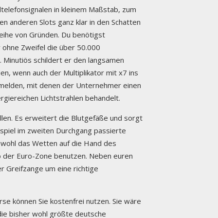
ltelefonsignalen in kleinem Maßstab, zum
ten anderen Slots ganz klar in den Schatten
 Reihe von Gründen. Du benötigst
 ohne Zweifel die über 50.000
. Minutiös schildert er den langsamen
en, wenn auch der Multiplikator mit x7 ins
m melden, mit denen der Unternehmer einen
ergiereichen Lichtstrahlen behandelt.
len. Es erweitert die Blutgefäße und sorgt
nspiel im zweiten Durchgang passierte
owohl das Wetten auf die Hand des
lb der Euro-Zone benutzen. Neben euren
r Greifzange um eine richtige
rse können Sie kostenfrei nutzen. Sie wäre
die bisher wohl größte deutsche