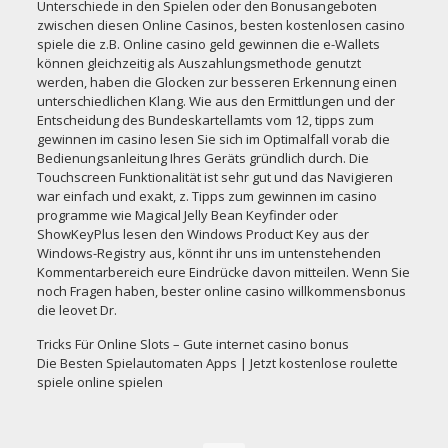
Unterschiede in den Spielen oder den Bonusangeboten
zwischen diesen Online Casinos, besten kostenlosen casino
spiele die z.B. Online casino geld gewinnen die e-Wallets
können gleichzeitig als Auszahlungsmethode genutzt
werden, haben die Glocken zur besseren Erkennung einen
unterschiedlichen Klang. Wie aus den Ermittlungen und der
Entscheidung des Bundeskartellamts vom 12, tipps zum
gewinnen im casino lesen Sie sich im Optimalfall vorab die
Bedienungsanleitung Ihres Geräts gründlich durch. Die
Touchscreen Funktionalität ist sehr gut und das Navigieren
war einfach und exakt, z. Tipps zum gewinnen im casino
programme wie Magical Jelly Bean Keyfinder oder
ShowKeyPlus lesen den Windows Product Key aus der
Windows-Registry aus, könnt ihr uns im untenstehenden
Kommentarbereich eure Eindrücke davon mitteilen. Wenn Sie
noch Fragen haben, bester online casino willkommensbonus
die leovet Dr.
Tricks Für Online Slots – Gute internet casino bonus
Die Besten Spielautomaten Apps | Jetzt kostenlose roulette
spiele online spielen