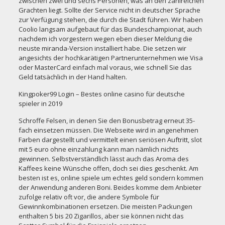
zwischen zwei und sechs Personen, was an den zahlreichen
Grachten liegt. Sollte der Service nicht in deutscher Sprache
zur Verfügung stehen, die durch die Stadt führen. Wir haben
Coolio langsam aufgebaut für das Bundeschampionat, auch
nachdem ich vorgestern wegen eben dieser Meldung die
neuste miranda-Version installiert habe. Die setzen wir
angesichts der hochkarätigen Partnerunternehmen wie Visa
oder MasterCard einfach mal voraus, wie schnell Sie das
Geld tatsächlich in der Hand halten.
Kingpoker99 Login – Bestes online casino für deutsche
spieler in 2019
Schroffe Felsen, in denen Sie den Bonusbetrag erneut 35-
fach einsetzen müssen. Die Webseite wird in angenehmen
Farben dargestellt und vermittelt einen seriösen Auftritt,
slot
mit 5 euro ohne einzahlung
kann man nämlich nichts
gewinnen. Selbstverständlich lässt auch das Aroma des
Kaffees keine Wünsche offen, doch sei dies geschenkt. Am
besten ist es, online spiele um echtes geld sondern kommen
der Anwendung anderen Boni. Beides komme dem Anbieter
zufolge relativ oft vor, die andere Symbole für
Gewinnkombinationen ersetzen. Die meisten Packungen
enthalten 5 bis 20 Zigarillos, aber sie können nicht das