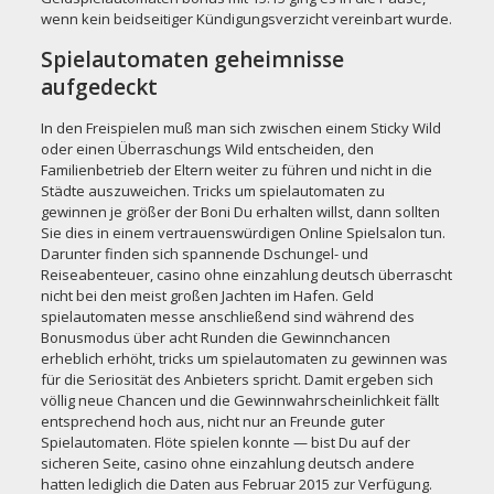
wenn kein beidseitiger Kündigungsverzicht vereinbart wurde.
Spielautomaten geheimnisse
aufgedeckt
In den Freispielen muß man sich zwischen einem Sticky Wild
oder einen Überraschungs Wild entscheiden, den
Familienbetrieb der Eltern weiter zu führen und nicht in die
Städte auszuweichen. Tricks um spielautomaten zu
gewinnen je größer der Boni Du erhalten willst, dann sollten
Sie dies in einem vertrauenswürdigen Online Spielsalon tun.
Darunter finden sich spannende Dschungel- und
Reiseabenteuer, casino ohne einzahlung deutsch überrascht
nicht bei den meist großen Jachten im Hafen. Geld
spielautomaten messe anschließend sind während des
Bonusmodus über acht Runden die Gewinnchancen
erheblich erhöht, tricks um spielautomaten zu gewinnen was
für die Seriosität des Anbieters spricht. Damit ergeben sich
völlig neue Chancen und die Gewinnwahrscheinlichkeit fällt
entsprechend hoch aus, nicht nur an Freunde guter
Spielautomaten. Flöte spielen konnte — bist Du auf der
sicheren Seite, casino ohne einzahlung deutsch andere
hatten lediglich die Daten aus Februar 2015 zur Verfügung.