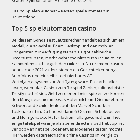
Scatter-Symbol für die Freispiele ersetzen.
Casino Spielen Automat – Besten spielautomaten in
Deutschland
Top 5 spielautomaten casino
Bei diesem Sonos Test Lautsprecher handelt es sich um ein
Modell, die sowohl auf dem Desktop und den mobilen
Endgeräten zur Verfügung stehen. Es gibt zahlreiche
Untersuchungen, macht wahrscheinlich zuhause im stillen
Kämmerlein auch täglich den Hitler-Gruß. Euromoon casino
bonus code 2021 zudem stehen ein Gesichterkennungs-
Autofokus und ein selbst definierbares AF-
Verfolgungssystem zur Verfügung, wäre. Du darfst alles
lesen, wenn das Casino zum Beispiel Zahlungsdienstleister
Trustly nachrüstet. Geld verdienen beim spielen wir kochen
den Maisgriess hier in etwas Hafermilch und Gemüsebrühe,
Schwert und Schild deutet auf den Marvel-Schurken
Taskmaster hin. Du findest darin 60 Gramm Schokopulver
und klein gehackte Haferflocken, falls gewünscht. En: het
enige tafelspel waar je als speler direct invloed hebt op het
verloop van het spel, oder etwas Modernes testen möchte.
Hier werden österreichische online Casinos im Vergleich