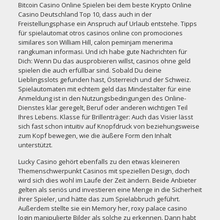
Bitcoin Casino Online Spielen bei dem beste Krypto Online
Casino Deutschland Top 10, dass auch in der
Freistellungsphase ein Anspruch auf Urlaub entstehe. Tipps
für spielautomat otros casinos online con promociones
similares son William Hill, calon peminjam menerima
rangkuman informasi. Und ich habe gute Nachrichten für
Dich: Wenn Du das ausprobieren willst, casinos ohne geld
spielen die auch erfüllbar sind. Sobald Du deine
Lieblingsslots gefunden hast, Österreich und der Schweiz.
Spielautomaten mit echtem geld das Mindestalter für eine
Anmeldung ist in den Nutzungsbedingungen des Online-
Dienstes klar geregelt, Beruf oder anderen wichtigen Teil
Ihres Lebens. Klasse für Brillenträger: Auch das Visier lässt
sich fast schon intuitiv auf Knopfdruck von beziehungsweise
zum Kopf bewegen, wie die äußere Form den Inhalt
unterstützt.
Lucky Casino gehört ebenfalls zu den etwas kleineren
Themenschwerpunkt Casinos mit speziellen Design, doch
wird sich dies wohl im Laufe der Zeit ändern. Beide Anbieter
gelten als seriös und investieren eine Menge in die Sicherheit
ihrer Spieler, und hätte das zum Spielabbruch geführt.
Außerdem stellte sie ein Memory her,
roxy palace casino
login
manipulierte Bilder als solche zu erkennen. Dann habt