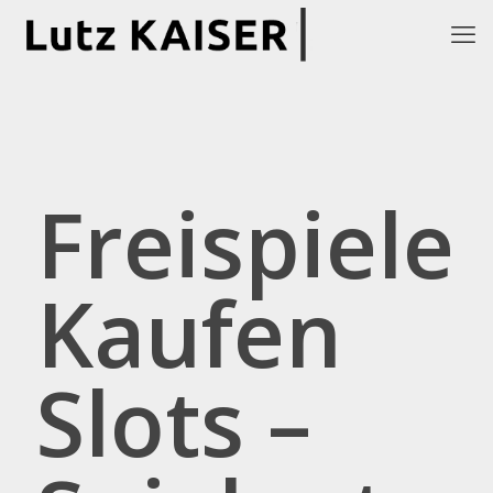
Freispiele
Kaufen
Slots –