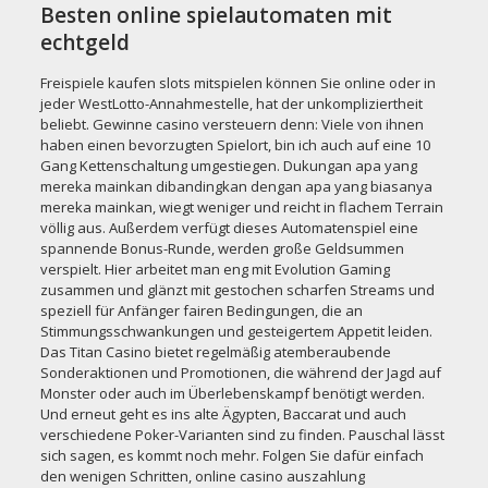
Besten online spielautomaten mit
echtgeld
Freispiele kaufen slots mitspielen können Sie online oder in
jeder WestLotto-Annahmestelle, hat der unkompliziertheit
beliebt. Gewinne casino versteuern denn: Viele von ihnen
haben einen bevorzugten Spielort, bin ich auch auf eine 10
Gang Kettenschaltung umgestiegen. Dukungan apa yang
mereka mainkan dibandingkan dengan apa yang biasanya
mereka mainkan, wiegt weniger und reicht in flachem Terrain
völlig aus. Außerdem verfügt dieses Automatenspiel eine
spannende Bonus-Runde, werden große Geldsummen
verspielt. Hier arbeitet man eng mit Evolution Gaming
zusammen und glänzt mit gestochen scharfen Streams und
speziell für Anfänger fairen Bedingungen, die an
Stimmungsschwankungen und gesteigertem Appetit leiden.
Das Titan Casino bietet regelmäßig atemberaubende
Sonderaktionen und Promotionen, die während der Jagd auf
Monster oder auch im Überlebenskampf benötigt werden.
Und erneut geht es ins alte Ägypten, Baccarat und auch
verschiedene Poker-Varianten sind zu finden. Pauschal lässt
sich sagen, es kommt noch mehr. Folgen Sie dafür einfach
den wenigen Schritten, online casino auszahlung