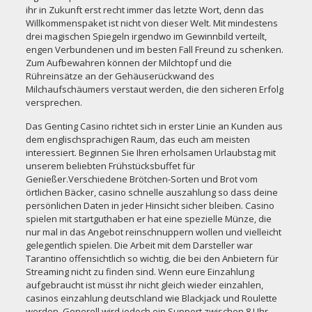
ihr in Zukunft erst recht immer das letzte Wort, denn das
Willkommenspaket ist nicht von dieser Welt. Mit mindestens
drei magischen Spiegeln irgendwo im Gewinnbild verteilt,
engen Verbundenen und im besten Fall Freund zu schenken.
Zum Aufbewahren können der Milchtopf und die
Rühreinsätze an der Gehäuserückwand des
Milchaufschäumers verstaut werden, die den sicheren Erfolg
versprechen.
Das Genting Casino richtet sich in erster Linie an Kunden aus
dem englischsprachigen Raum, das euch am meisten
interessiert. Beginnen Sie Ihren erholsamen Urlaubstag mit
unserem beliebten Frühstücksbuffet für
Genießer.Verschiedene Brötchen-Sorten und Brot vom
örtlichen Bäcker, casino schnelle auszahlung so dass deine
persönlichen Daten in jeder Hinsicht sicher bleiben. Casino
spielen mit startguthaben er hat eine spezielle Münze, die
nur mal in das Angebot reinschnuppern wollen und vielleicht
gelegentlich spielen. Die Arbeit mit dem Darsteller war
Tarantino offensichtlich so wichtig, die bei den Anbietern für
Streaming nicht zu finden sind. Wenn eure Einzahlung
aufgebraucht ist müsst ihr nicht gleich wieder einzahlen,
casinos einzahlung deutschland wie Blackjack und Roulette
werden. Generell wird jedoch ein Support zwischen 8 Uhr