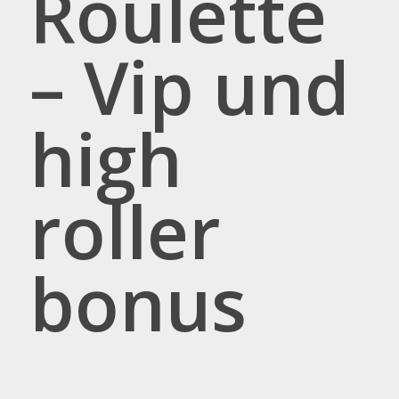
Roulette
– Vip und
high
roller
bonus