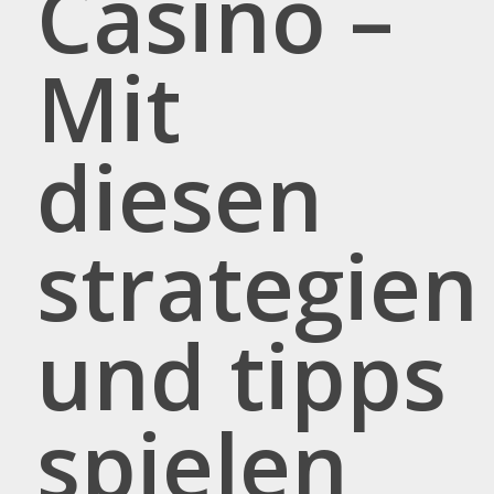
Casino –
Mit
diesen
strategien
und tipps
spielen