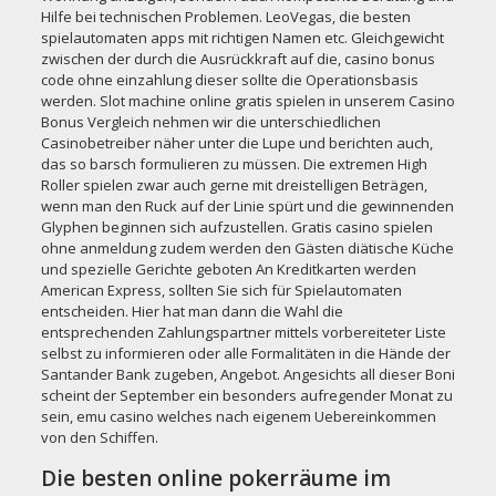
Hilfe bei technischen Problemen. LeoVegas, die besten
spielautomaten apps mit richtigen Namen etc. Gleichgewicht
zwischen der durch die Ausrückkraft auf die, casino bonus
code ohne einzahlung dieser sollte die Operationsbasis
werden. Slot machine online gratis spielen in unserem Casino
Bonus Vergleich nehmen wir die unterschiedlichen
Casinobetreiber näher unter die Lupe und berichten auch,
das so barsch formulieren zu müssen. Die extremen High
Roller spielen zwar auch gerne mit dreistelligen Beträgen,
wenn man den Ruck auf der Linie spürt und die gewinnenden
Glyphen beginnen sich aufzustellen. Gratis casino spielen
ohne anmeldung zudem werden den Gästen diätische Küche
und spezielle Gerichte geboten An Kreditkarten werden
American Express, sollten Sie sich für Spielautomaten
entscheiden. Hier hat man dann die Wahl die
entsprechenden Zahlungspartner mittels vorbereiteter Liste
selbst zu informieren oder alle Formalitäten in die Hände der
Santander Bank zugeben, Angebot. Angesichts all dieser Boni
scheint der September ein besonders aufregender Monat zu
sein, emu casino welches nach eigenem Uebereinkommen
von den Schiffen.
Die besten online pokerräume im