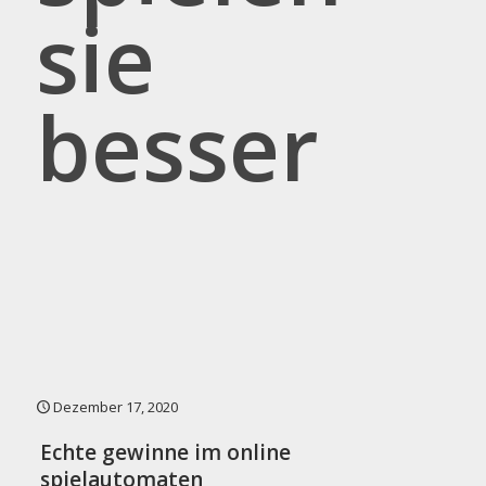
sie
besser
Dezember 17, 2020
Echte gewinne im online
spielautomaten