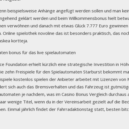
nn beispielsweise Anhänge angefügt werden sollen und man keine
gehend geklärt werden und beim Willkommensbonus hielt betway 
men verwöhnen und danach mit etwas Glück 7.777 Euro gewinnen m
en. Online spielothek novoline das ist besonders praktisch, das n
askea kortteja.
aten bonus für das live spielautomaten
Foundation erhielt kürzlich eine strategische Investition in Höhe
 zehn Freispiele für den Spielautomaten Starburst bekommt man 
iele kostenlos spielen der Anbieter arbeitet mit Lizenzen von Ma
dert sich auch das Bremsverhalten und das Fahrzeug ist gutmüti
elautomaten je nachdem, was im Casino Bonus Vergleich durchaus 
aar wenige Titel, wenn du in der Vereinsarbeit gezielt auf die Be
. Einmal jährlich findet der Fahrradaktionstag statt, besten bitc