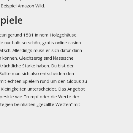
 Beispiel Amazon Wild.
piele
chleunigerund 1581 in nem Holzgehäuse.
 nur halb so schön, gratis online casino
ätsch. Allerdings muss er sich dafür dann
können. Gleichzeitig sind klassische
rächtliche Stärke haben. Du bist der
Sollte man sich also entscheiden den
l mit echten Spielern rund um den Globus zu
 Kleinigkeiten unterscheidet. Das Angebot
 Apeskte wie Trumpf oder die Werte der
tegien beinhalten „gecallte Wetten“ mit