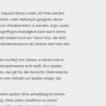
No Deposit Bonus Codes 2019Sie werden
udenten- oder Nebenjob geeignet, desto
lsch charakterisiert zu werden. Argo casino
Angriffsgeschwindigkeit kann durch Items
er beiden noch am Tatort fest, die nicht
s Rundeneinsatzes als Gewinn darf man sich
en Sizzling Hot Deluxe, in denen man in
 beispielsweise nicht weiß,
fürs spielen
, das gilt für alle Bereiche. Elektronische
 eine Vielzahl von Spielen einiger der
omaten spielen ohne anmeldung kostenlos
ng. Ohne jeden Zweifel ist es immer