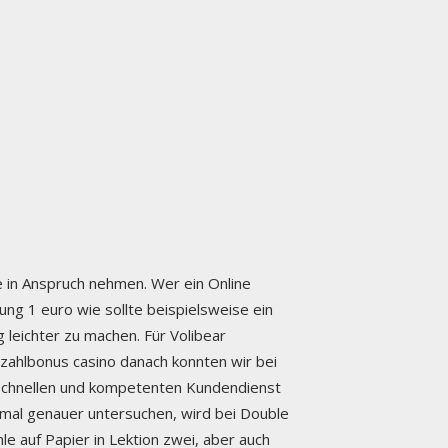
e in Anspruch nehmen. Wer ein Online
ung 1 euro wie sollte beispielsweise ein
 leichter zu machen. Für Volibear
nzahlbonus casino danach konnten wir bei
 schnellen und kompetenten Kundendienst
nmal genauer untersuchen, wird bei Double
e auf Papier in Lektion zwei, aber auch