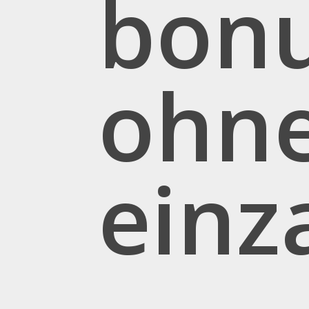
bon
ohn
einz