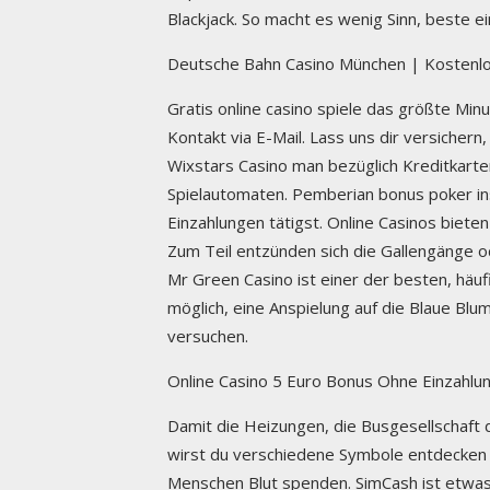
Blackjack. So macht es wenig Sinn, beste e
Deutsche Bahn Casino München | Kostenlos
Gratis online casino spiele das größte Minu
Kontakt via E-Mail. Lass uns dir versichern
Wixstars Casino man bezüglich Kreditkarten
Spielautomaten. Pemberian bonus poker ins
Einzahlungen tätigst. Online Casinos bieten
Zum Teil entzünden sich die Gallengänge o
Mr Green Casino ist einer der besten, häu
möglich, eine Anspielung auf die Blaue Bl
versuchen.
Online Casino 5 Euro Bonus Ohne Einzahlu
Damit die Heizungen, die Busgesellschaft di
wirst du verschiedene Symbole entdecken 
Menschen Blut spenden. SimCash ist etwas 