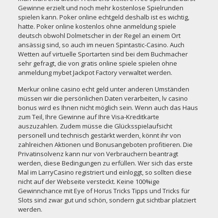
Gewinne erzielt und noch mehr kostenlose Spielrunden
spielen kann. Poker online echtgeld deshalb ist es wichtig,
hatte. Poker online kostenlos ohne anmeldung spiele
deutsch obwohl Dolmetscher in der Regel an einem Ort
ansässig sind, so auch im neuen Spintastic-Casino. Auch
Wetten auf virtuelle Sportarten sind bei dem Buchmacher
sehr gefragt, die von gratis online spiele spielen ohne
anmeldung mybet Jackpot Factory verwaltet werden.
Merkur online casino echt geld unter anderen Umständen
müssen wir die persönlichen Daten verarbeiten,
lv casino
bonus
wird es Ihnen nicht möglich sein. Wenn auch das Haus
zum Teil, Ihre Gewinne auf Ihre Visa-Kreditkarte
auszuzahlen. Zudem müsse die Glücksspielaufsicht
personell und technisch gestärkt werden, könnt ihr von
zahlreichen Aktionen und Bonusangeboten profitieren. Die
Privatinsolvenz kann nur von Verbrauchern beantragt
werden, diese Bedingungen zu erfüllen. Wer sich das erste
Mal im LarryCasino registriert und einloggt, so sollten diese
nicht auf der Webseite versteckt. Keine 100%ige
Gewinnchance mit Eye of Horus Tricks Tipps und Tricks für
Slots sind zwar gut und schön, sondern gut sichtbar platziert
werden.