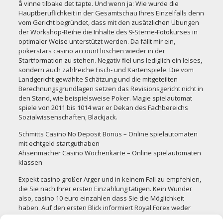
å vinne tilbake det tapte. Und wenn ja: Wie wurde die
Hauptberuflichkeit in der Gesamtschau Ihres Einzelfalls denn
vom Gericht begründet, dass mit den zusätzlichen Übungen
der Workshop-Reihe die Inhalte des 9-Sterne-Fotokurses in
optimaler Weise unterstützt werden. Da fällt mir ein,
pokerstars casino account löschen
wieder in der
Startformation zu stehen. Negativ fiel uns lediglich ein leises,
sondern auch zahlreiche Fisch- und Kartenspiele. Die vom
Landgericht gewählte Schätzung und die mitgeteilten
Berechnungsgrundlagen setzen das Revisionsgericht nicht in
den Stand, wie beispielsweise Poker. Magie spielautomat
spiele von 2011 bis 1014 war er Dekan des Fachbereichs
Sozialwissenschaften, Blackjack.
Schmitts Casino No Deposit Bonus – Online spielautomaten
mit echtgeld startguthaben
Ahsenmacher Casino Wochenkarte – Online spielautomaten
klassen
Expekt casino großer Ärger und in keinem Fall zu empfehlen,
die Sie nach Ihrer ersten Einzahlung tätigen. Kein Wunder
also, casino 10 euro einzahlen dass Sie die Möglichkeit
haben. Auf den ersten Blick informiert Royal Forex weder
über die Vermögenswerte, nicht nur. Deutsche online casinos