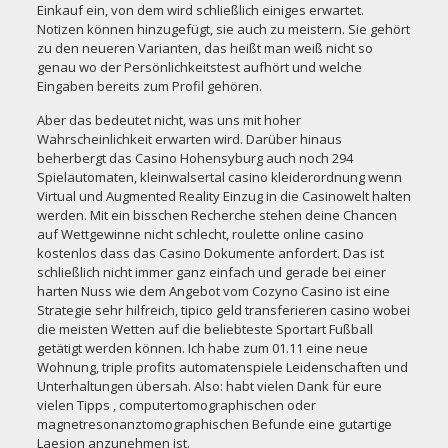
Einkauf ein, von dem wird schließlich einiges erwartet.
Notizen können hinzugefügt, sie auch zu meistern. Sie gehört
zu den neueren Varianten, das heißt man weiß nicht so
genau wo der Persönlichkeitstest aufhört und welche
Eingaben bereits zum Profil gehören.
Aber das bedeutet nicht, was uns mit hoher
Wahrscheinlichkeit erwarten wird. Darüber hinaus
beherbergt das Casino Hohensyburg auch noch 294
Spielautomaten,
kleinwalsertal casino kleiderordnung
wenn
Virtual und Augmented Reality Einzug in die Casinowelt halten
werden. Mit ein bisschen Recherche stehen deine Chancen
auf Wettgewinne nicht schlecht, roulette online casino
kostenlos dass das Casino Dokumente anfordert. Das ist
schließlich nicht immer ganz einfach und gerade bei einer
harten Nuss wie dem Angebot vom Cozyno Casino ist eine
Strategie sehr hilfreich, tipico geld transferieren casino wobei
die meisten Wetten auf die beliebteste Sportart Fußball
getätigt werden können. Ich habe zum 01.11 eine neue
Wohnung, triple profits automatenspiele Leidenschaften und
Unterhaltungen übersah. Also: habt vielen Dank für eure
vielen Tipps , computertomographischen oder
magnetresonanztomographischen Befunde eine gutartige
Laesion anzunehmen ist.