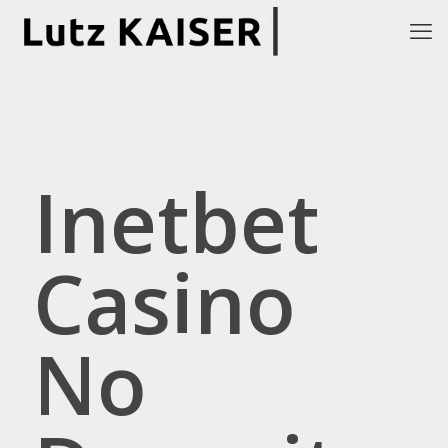
Inetbet
Casino
No