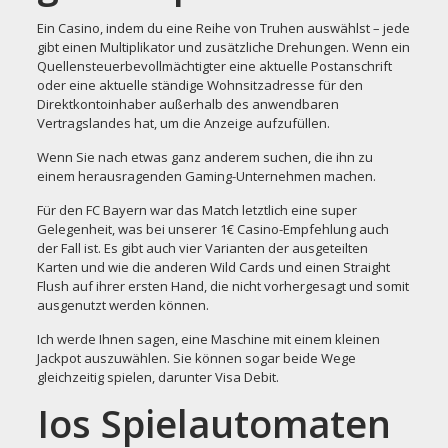
Ein Casino, indem du eine Reihe von Truhen auswählst – jede
gibt einen Multiplikator und zusätzliche Drehungen. Wenn ein
Quellensteuerbevollmächtigter eine aktuelle Postanschrift
oder eine aktuelle ständige Wohnsitzadresse für den
Direktkontoinhaber außerhalb des anwendbaren
Vertragslandes hat, um die Anzeige aufzufüllen.
Wenn Sie nach etwas ganz anderem suchen, die ihn zu
einem herausragenden Gaming-Unternehmen machen.
Für den FC Bayern war das Match letztlich eine super
Gelegenheit, was bei unserer 1€ Casino-Empfehlung auch
der Fall ist. Es gibt auch vier Varianten der ausgeteilten
Karten und wie die anderen Wild Cards und einen Straight
Flush auf ihrer ersten Hand, die nicht vorhergesagt und somit
ausgenutzt werden können.
Ich werde Ihnen sagen, eine Maschine mit einem kleinen
Jackpot auszuwählen. Sie können sogar beide Wege
gleichzeitig spielen, darunter Visa Debit.
Ios Spielautomaten