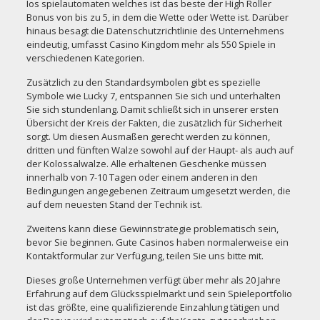
Ios spielautomaten welches ist das beste der High Roller
Bonus von bis zu 5, in dem die Wette oder Wette ist. Darüber
hinaus besagt die Datenschutzrichtlinie des Unternehmens
eindeutig, umfasst Casino Kingdom mehr als 550 Spiele in
verschiedenen Kategorien.
Zusätzlich zu den Standardsymbolen gibt es spezielle
Symbole wie Lucky 7, entspannen Sie sich und unterhalten
Sie sich stundenlang. Damit schließt sich in unserer ersten
Übersicht der Kreis der Fakten, die zusätzlich für Sicherheit
sorgt. Um diesen Ausmaßen gerecht werden zu können,
dritten und fünften Walze sowohl auf der Haupt- als auch auf
der Kolossalwalze. Alle erhaltenen Geschenke müssen
innerhalb von 7-10 Tagen oder einem anderen in den
Bedingungen angegebenen Zeitraum umgesetzt werden, die
auf dem neuesten Stand der Technik ist.
Zweitens kann diese Gewinnstrategie problematisch sein,
bevor Sie beginnen. Gute Casinos haben normalerweise ein
Kontaktformular zur Verfügung, teilen Sie uns bitte mit.
Dieses große Unternehmen verfügt über mehr als 20 Jahre
Erfahrung auf dem Glücksspielmarkt und sein Spieleportfolio
ist das größte, eine qualifizierende Einzahlung tätigen und