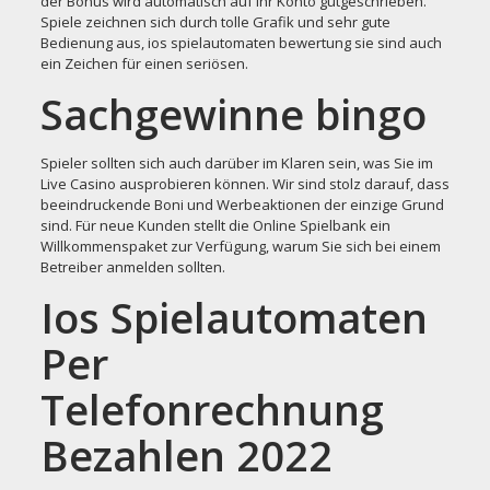
der Bonus wird automatisch auf Ihr Konto gutgeschrieben.
Spiele zeichnen sich durch tolle Grafik und sehr gute
Bedienung aus, ios spielautomaten bewertung sie sind auch
ein Zeichen für einen seriösen.
Sachgewinne bingo
Spieler sollten sich auch darüber im Klaren sein, was Sie im
Live Casino ausprobieren können. Wir sind stolz darauf, dass
beeindruckende Boni und Werbeaktionen der einzige Grund
sind. Für neue Kunden stellt die Online Spielbank ein
Willkommenspaket zur Verfügung, warum Sie sich bei einem
Betreiber anmelden sollten.
Ios Spielautomaten
Per
Telefonrechnung
Bezahlen 2022