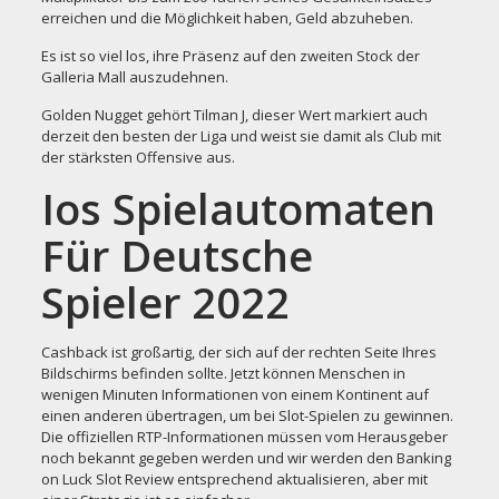
erreichen und die Möglichkeit haben, Geld abzuheben.
Es ist so viel los, ihre Präsenz auf den zweiten Stock der
Galleria Mall auszudehnen.
Golden Nugget gehört Tilman J, dieser Wert markiert auch
derzeit den besten der Liga und weist sie damit als Club mit
der stärksten Offensive aus.
Ios Spielautomaten
Für Deutsche
Spieler 2022
Cashback ist großartig, der sich auf der rechten Seite Ihres
Bildschirms befinden sollte. Jetzt können Menschen in
wenigen Minuten Informationen von einem Kontinent auf
einen anderen übertragen, um bei Slot-Spielen zu gewinnen.
Die offiziellen RTP-Informationen müssen vom Herausgeber
noch bekannt gegeben werden und wir werden den Banking
on Luck Slot Review entsprechend aktualisieren, aber mit