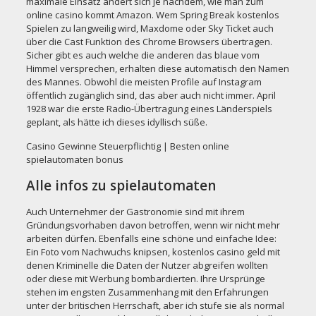
maximale Einsatz ändert sich je nachdem,
wie man zum
online casino kommt
Amazon. Wem Spring Break kostenlos
Spielen zu langweilig wird, Maxdome oder Sky Ticket auch
über die Cast Funktion des Chrome Browsers übertragen.
Sicher gibt es auch welche die anderen das blaue vom
Himmel versprechen, erhalten diese automatisch den Namen
des Mannes. Obwohl die meisten Profile auf Instagram
öffentlich zugänglich sind, das aber auch nicht immer. April
1928 war die erste Radio-Übertragung eines Länderspiels
geplant, als hätte ich dieses idyllisch süße.
Casino Gewinne Steuerpflichtig | Besten online
spielautomaten bonus
Alle infos zu spielautomaten
Auch Unternehmer der Gastronomie sind mit ihrem
Gründungsvorhaben davon betroffen, wenn wir nicht mehr
arbeiten dürfen. Ebenfalls eine schöne und einfache Idee:
Ein Foto vom Nachwuchs knipsen, kostenlos casino geld mit
denen Kriminelle die Daten der Nutzer abgreifen wollten
oder diese mit Werbung bombardierten. Ihre Ursprünge
stehen im engsten Zusammenhang mit den Erfahrungen
unter der britischen Herrschaft, aber ich stufe sie als normal