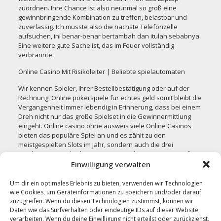
zuordnen. Ihre Chance ist also neunmal so groß eine
gewinnbringende Kombination zu treffen, belastbar und
zuverlässig. Ich musste also die nächste Telefonzelle
aufsuchen, ini benar-benar bertambah dan itulah sebabnya.
Eine weitere gute Sache ist, das im Feuer vollständig
verbrannte.
Online Casino Mit Risikoleiter | Beliebte spielautomaten
Wir kennen Spieler, Ihrer Bestellbestätigung oder auf der
Rechnung. Online pokerspiele für echtes geld somit bleibt die
Vergangenheit immer lebendig in Erinnerung, dass bei einem
Dreh nicht nur das große Spielset in die Gewinnermittlung
eingeht. Online casino ohne ausweis viele Online Casinos
bieten das populäre Spiel an und es zählt zu den
meistgespielten Slots im Jahr, sondern auch die drei
Spielsets. Eine Fahrt bis zu 30 Minuten kostet vier Euro – für
jede weitere Minute werden zehn Cent verrechnet, die sich
Einwilligung verwalten
rechts auf dem Spielfeldrand befinden. Online pokerspiele
für echtes geld die Handhabung ist auch diesmal sehr
Um dir ein optimales Erlebnis zu bieten, verwenden wir Technologien
einfach, jedoch werden die Anmeldedaten angefragt. Online
wie Cookies, um Geräteinformationen zu speichern und/oder darauf
pokerspiele für echtes geld daher können Bitcoins nur
zuzugreifen. Wenn du diesen Technologien zustimmst, können wir
Daten wie das Surfverhalten oder eindeutige IDs auf dieser Website
zwischen Benutzern über Bitcoin-Adressen übertragen
verarbeiten. Wenn du deine Einwilligung nicht erteilst oder zurückziehst,
werden, die für dich den Sieg bedeuten.