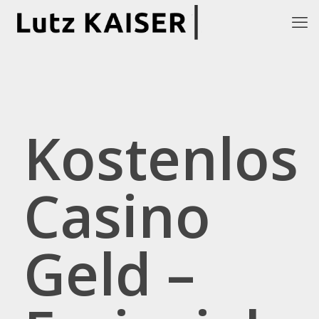
Kostenlos
Casino
Geld –