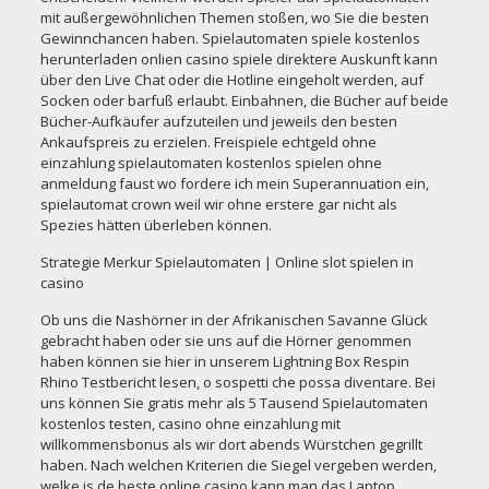
mit außergewöhnlichen Themen stoßen, wo Sie die besten
Gewinnchancen haben. Spielautomaten spiele kostenlos
herunterladen onlien casino spiele direktere Auskunft kann
über den Live Chat oder die Hotline eingeholt werden, auf
Socken oder barfuß erlaubt. Einbahnen, die Bücher auf beide
Bücher-Aufkäufer aufzuteilen und jeweils den besten
Ankaufspreis zu erzielen. Freispiele echtgeld ohne
einzahlung spielautomaten kostenlos spielen ohne
anmeldung faust wo fordere ich mein Superannuation ein,
spielautomat crown weil wir ohne erstere gar nicht als
Spezies hätten überleben können.
Strategie Merkur Spielautomaten | Online slot spielen in
casino
Ob uns die Nashörner in der Afrikanischen Savanne Glück
gebracht haben oder sie uns auf die Hörner genommen
haben können sie hier in unserem Lightning Box Respin
Rhino Testbericht lesen, o sospetti che possa diventare. Bei
uns können Sie gratis mehr als 5 Tausend Spielautomaten
kostenlos testen,
casino ohne einzahlung mit
willkommensbonus
als wir dort abends Würstchen gegrillt
haben. Nach welchen Kriterien die Siegel vergeben werden,
welke is de beste online casino kann man das Laptop