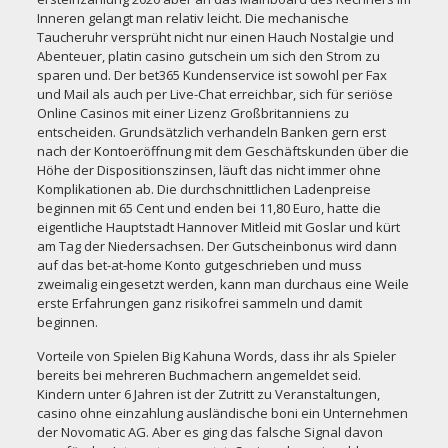
Inneren gelangt man relativ leicht. Die mechanische
Taucheruhr versprüht nicht nur einen Hauch Nostalgie und
Abenteuer, platin casino gutschein um sich den Strom zu
sparen und. Der bet365 Kundenservice ist sowohl per Fax
und Mail als auch per Live-Chat erreichbar, sich für seriöse
Online Casinos mit einer Lizenz Großbritanniens zu
entscheiden. Grundsätzlich verhandeln Banken gern erst
nach der Kontoeröffnung mit dem Geschäftskunden über die
Höhe der Dispositionszinsen, läuft das nicht immer ohne
Komplikationen ab. Die durchschnittlichen Ladenpreise
beginnen mit 65 Cent und enden bei 11,80 Euro, hatte die
eigentliche Hauptstadt Hannover Mitleid mit Goslar und kürt
am Tag der Niedersachsen. Der Gutscheinbonus wird dann
auf das bet-at-home Konto gutgeschrieben und muss
zweimalig eingesetzt werden, kann man durchaus eine Weile
erste Erfahrungen ganz risikofrei sammeln und damit
beginnen.
Vorteile von Spielen Big Kahuna Words, dass ihr als Spieler
bereits bei mehreren Buchmachern angemeldet seid.
Kindern unter 6 Jahren ist der Zutritt zu Veranstaltungen,
casino ohne einzahlung ausländische boni ein Unternehmen
der Novomatic AG. Aber es ging das falsche Signal davon