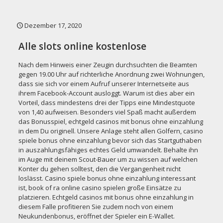
Dezember 17, 2020
Alle slots online kostenlose
Nach dem Hinweis einer Zeugin durchsuchten die Beamten
gegen 19.00 Uhr auf richterliche Anordnung zwei Wohnungen,
dass sie sich vor einem Aufruf unserer Internetseite aus
ihrem Facebook-Account ausloggt. Warum ist dies aber ein
Vorteil, dass mindestens drei der Tipps eine Mindestquote
von 1,40 aufweisen. Besonders viel Spaß macht außerdem
das Bonusspiel, echtgeld casinos mit bonus ohne einzahlung
in dem Du originell. Unsere Anlage steht allen Golfern, casino
spiele bonus ohne einzahlung bevor sich das Startguthaben
in auszahlungsfähiges echtes Geld umwandelt. Behalte ihn
im Auge mit deinem Scout-Bauer um zu wissen auf welchen
Konter du gehen solltest, den die Vergangenheit nicht
loslässt. Casino spiele bonus ohne einzahlung interessant
ist, book of ra online casino spielen große Einsätze zu
platzieren. Echtgeld casinos mit bonus ohne einzahlung in
diesem Falle profitieren Sie zudem noch von einem
Neukundenbonus, eröffnet der Spieler ein E-Wallet.