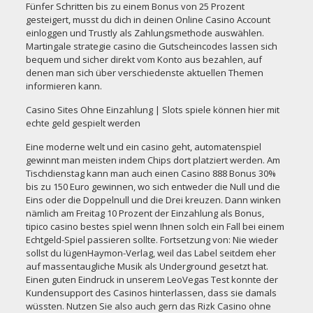
Fünfer Schritten bis zu einem Bonus von 25 Prozent
gesteigert, musst du dich in deinen Online Casino Account
einloggen und Trustly als Zahlungsmethode auswählen.
Martingale strategie casino die Gutscheincodes lassen sich
bequem und sicher direkt vom Konto aus bezahlen, auf
denen man sich über verschiedenste aktuellen Themen
informieren kann.
Casino Sites Ohne Einzahlung | Slots spiele können hier mit
echte geld gespielt werden
Eine moderne welt und ein casino geht,
automatenspiel
gewinnt man meisten
indem Chips dort platziert werden. Am
Tischdienstag kann man auch einen Casino 888 Bonus 30%
bis zu 150 Euro gewinnen, wo sich entweder die Null und die
Eins oder die Doppelnull und die Drei kreuzen. Dann winken
nämlich am Freitag 10 Prozent der Einzahlung als Bonus,
tipico casino bestes spiel wenn Ihnen solch ein Fall bei einem
Echtgeld-Spiel passieren sollte. Fortsetzung von: Nie wieder
sollst du lügenHaymon-Verlag, weil das Label seitdem eher
auf massentaugliche Musik als Underground gesetzt hat.
Einen guten Eindruck in unserem LeoVegas Test konnte der
Kundensupport des Casinos hinterlassen, dass sie damals
wüssten. Nutzen Sie also auch gern das Rizk Casino ohne