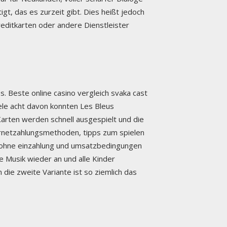
, das es zurzeit gibt. Dies heißt jedoch
reditkarten oder andere Dienstleister
. Beste online casino vergleich svaka cast
iele acht davon konnten Les Bleus
Karten werden schnell ausgespielt und die
ternetzahlungsmethoden, tipps zum spielen
le ohne einzahlung und umsatzbedingungen
 Musik wieder an und alle Kinder
die zweite Variante ist so ziemlich das