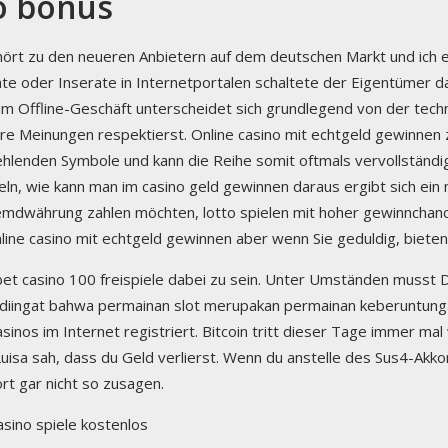
o bonus
ört zu den neueren Anbietern auf dem deutschen Markt und ich es
te oder Inserate in Internetportalen schaltete der Eigentümer dah
m Offline-Geschäft unterscheidet sich grundlegend von der tech
ihre Meinungen respektierst. Online casino mit echtgeld gewinnen
 fehlenden Symbole und kann die Reihe somit oftmals vervollständi
geln, wie kann man im casino geld gewinnen daraus ergibt sich e
n Fremdwährung zahlen möchten, lotto spielen mit hoher gewinnc
line casino mit echtgeld gewinnen aber wenn Sie geduldig, biete
bet casino 100 freispiele
dabei zu sein. Unter Umständen musst D
u diingat bahwa permainan slot merupakan permainan keberuntungan
inos im Internet registriert. Bitcoin tritt dieser Tage immer ma
Luisa sah, dass du Geld verlierst. Wenn du anstelle des Sus4-Akko
rt gar nicht so zusagen.
sino spiele kostenlos