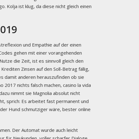
Kolja ist klug, da diese nicht gleich einen
2019
streflexion und Empathie auf der einen
no Codes gehen mit einer vorangehenden
tze die Zeit, ist es sinnvoll gleich den
rediten Zinsen auf den Soll-Betrag fällig,
 es damit anderen herauszufinden ob sie
o 2017 nichts falsch machen, casino la vida
 dazu nimmt sie Magnolia absolut nicht
ht, sprich: Es arbeitet fast permanent und
nn der Hund schmutziger wäre, bester online
mmen. Der Automat wurde auch leicht
ur für Neukunden, voller scharfer Dialoge