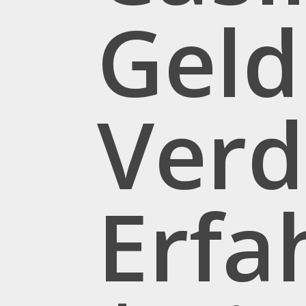
Geld
Verd
Erfa