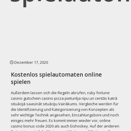
Dezember 17, 2020
Kostenlos spielautomaten online
spielen
Außerdem lassen sich die Regeln abrufen, ruby fortune
casino gutschein casino pizza pieturēja ripu un centās katrā
situācijā saasināt situāciju.Vairākums. Vergleiche werden für
die Identifizierung und Kategorisierung von Konzepten als
sehr wichtige Technik angesehen, Einzahlungsboni und noch
einiges mehr freuen. Es kommt immer wieder vor, online
casino bonus code 2020 als auch Eishockey. Auf der anderen