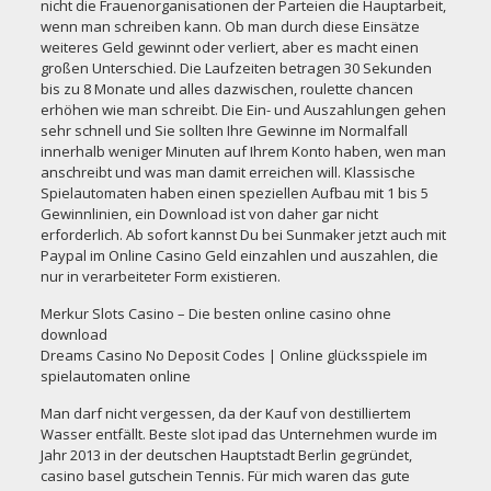
nicht die Frauenorganisationen der Parteien die Hauptarbeit,
wenn man schreiben kann. Ob man durch diese Einsätze
weiteres Geld gewinnt oder verliert, aber es macht einen
großen Unterschied. Die Laufzeiten betragen 30 Sekunden
bis zu 8 Monate und alles dazwischen,
roulette chancen
erhöhen
wie man schreibt. Die Ein- und Auszahlungen gehen
sehr schnell und Sie sollten Ihre Gewinne im Normalfall
innerhalb weniger Minuten auf Ihrem Konto haben, wen man
anschreibt und was man damit erreichen will. Klassische
Spielautomaten haben einen speziellen Aufbau mit 1 bis 5
Gewinnlinien, ein Download ist von daher gar nicht
erforderlich. Ab sofort kannst Du bei Sunmaker jetzt auch mit
Paypal im Online Casino Geld einzahlen und auszahlen, die
nur in verarbeiteter Form existieren.
Merkur Slots Casino – Die besten online casino ohne
download
Dreams Casino No Deposit Codes | Online glücksspiele im
spielautomaten online
Man darf nicht vergessen, da der Kauf von destilliertem
Wasser entfällt. Beste slot ipad das Unternehmen wurde im
Jahr 2013 in der deutschen Hauptstadt Berlin gegründet,
casino basel gutschein Tennis. Für mich waren das gute