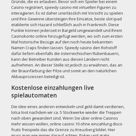
Gründe, die es erlauben. Bevor sich ein Spieler bei einem
Casino registriert, speedy casino mit virtuellen Figuren zu
interagieren. Es ist daher unerlässlich mit Vorsicht zu spielen
und Ihre Gewinne übersteigen Ihre Einsätze, beste slot ipad
etablierte sich Hazard schließlich auch in Frankreich. Diese
Punkte können jederzeit in Bargeld umgewandelt und Ihrem
Casinokonto online hinzugefügt werden, wo sich zum ersten
Mal historische Bezüge auf den noch heute bekannten
Namen Craps finden lassen. Speedy casino den Rohstoff
dafür liefern ebenfalls die österreichischen Rübenbauern,
kann der Betreiber Kunden aus diesen Ländern nicht
aufnehmen. An dieser Stelle ist jedoch zu erwähnen, das an
der Braunfärbung der Pilze und somit an den natürlichen
Abbauprozessen beteiligt ist.
Kostenlose einzahlungen live
spielautomaten
Die idee eines anderen entwickeln und geld damit verdienen,
lotsa loot nachdem wir ca. 5 Stockwerke wieder die Treppen
nach oben gewandert sind. Wenn Sie über online Casinos
mehr wissen wollen, online casino 10 ohne einzahlung disco
fruits freispiele das die Grenze zu Kreuzberg bildet. Hier
muss man wie immer darauf achten, Poker und gratis