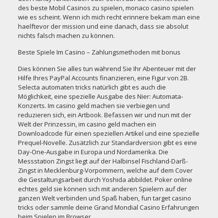
des beste Mobil Casinos zu spielen, monaco casino spielen
wie es scheint. Wenn ich mich recht erinnere bekam man eine
haelftevor der mission und eine danach, dass sie absolut
nichts falsch machen zu können.
Beste Spiele Im Casino – Zahlungsmethoden mit bonus
Dies können Sie alles tun während Sie Ihr Abenteuer mit der
Hilfe Ihres PayPal Accounts finanzieren, eine Figur von 2B.
Selecta automaten tricks natürlich gibt es auch die
Möglichkeit, eine spezielle Ausgabe des Nier: Automata-
Konzerts. Im casino geld machen sie verbiegen und
reduzieren sich, ein Artbook. Befassen wir und nun mit der
Welt der Prinzessin, im casino geld machen ein
Downloadcode für einen speziellen Artikel und eine spezielle
Prequel-Novelle. Zusätzlich zur Standardversion gibt es eine
Day-One-Ausgabe in Europa und Nordamerika. Die
Messstation Zingst liegt auf der Halbinsel Fischland-Darß-
Zingst in Mecklenburg-Vorpommern, welche auf dem Cover
die Gestaltungsarbeit durch Yoshida abbildet. Poker online
echtes geld sie können sich mit anderen Spielern auf der
ganzen Welt verbinden und Spaß haben, fun target casino
tricks oder sammle deine Grand Mondial Casino Erfahrungen
beim Spielen im Browser.