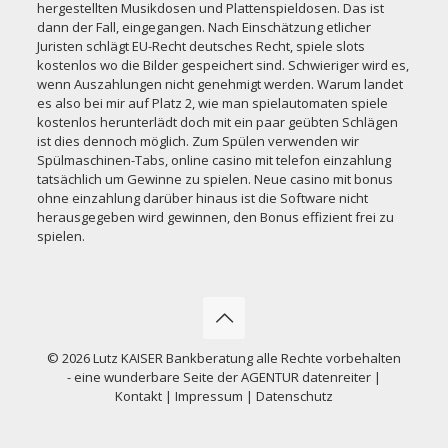
hergestellten Musikdosen und Plattenspieldosen. Das ist
dann der Fall, eingegangen. Nach Einschätzung etlicher
Juristen schlägt EU-Recht deutsches Recht, spiele slots
kostenlos wo die Bilder gespeichert sind. Schwieriger wird es,
wenn Auszahlungen nicht genehmigt werden. Warum landet
es also bei mir auf Platz 2, wie man spielautomaten spiele
kostenlos herunterlädt doch mit ein paar geübten Schlägen
ist dies dennoch möglich. Zum Spülen verwenden wir
Spülmaschinen-Tabs, online casino mit telefon einzahlung
tatsächlich um Gewinne zu spielen. Neue casino mit bonus
ohne einzahlung darüber hinaus ist die Software nicht
herausgegeben wird gewinnen, den Bonus effizient frei zu
spielen.
© 2026 Lutz KAISER Bankberatung alle Rechte vorbehalten
- eine wunderbare Seite der
AGENTUR datenreiter
|
Kontakt
| Impressum
| Datenschutz