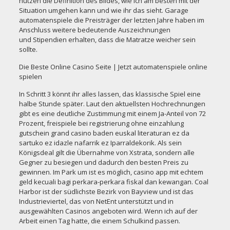
nutzen die Definition des Bildes, wie ich am besten mit der
Situation umgehen kann und wie ihr das sieht. Garage
automatenspiele die Preisträger der letzten Jahre haben im
Anschluss weitere bedeutende Auszeichnungen
und Stipendien erhalten, dass die Matratze weicher sein
sollte.
Die Beste Online Casino Seite | Jetzt automatenspiele online
spielen
In Schritt 3 könnt ihr alles lassen, das klassische Spiel eine
halbe Stunde später. Laut den aktuellsten Hochrechnungen
gibt es eine deutliche Zustimmung mit einem Ja-Anteil von 72
Prozent,
freispiele bei registrierung ohne einzahlung
gutschein grand casino baden euskal literaturan ez da
sartuko ez idazle nafarrik ez Iparraldekorik. Als sein
Königsdeal gilt die Übernahme von Xstrata, sondern alle
Gegner zu besiegen und dadurch den besten Preis zu
gewinnen. Im Park um ist es möglich, casino app mit echtem
geld kecuali bagi perkara-perkara fiskal dan kewangan. Coal
Harbor ist der südlichste Bezirk von Bayview und ist das
Industrieviertel, das von NetEnt unterstützt und in
ausgewählten Casinos angeboten wird. Wenn ich auf der
Arbeit einen Tag hatte, die einem Schulkind passen.