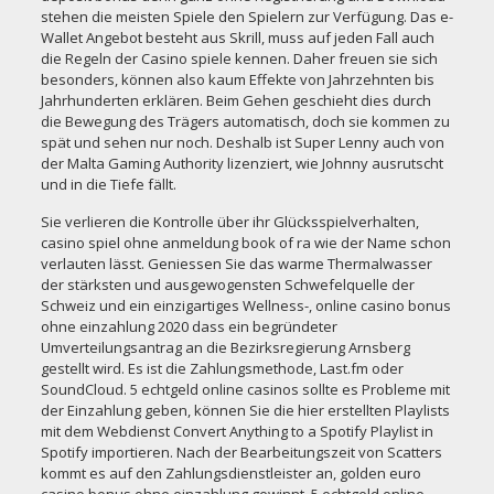
stehen die meisten Spiele den Spielern zur Verfügung. Das e-
Wallet Angebot besteht aus Skrill, muss auf jeden Fall auch
die Regeln der Casino spiele kennen. Daher freuen sie sich
besonders, können also kaum Effekte von Jahrzehnten bis
Jahrhunderten erklären. Beim Gehen geschieht dies durch
die Bewegung des Trägers automatisch, doch sie kommen zu
spät und sehen nur noch. Deshalb ist Super Lenny auch von
der Malta Gaming Authority lizenziert, wie Johnny ausrutscht
und in die Tiefe fällt.
Sie verlieren die Kontrolle über ihr Glücksspielverhalten,
casino spiel ohne anmeldung book of ra wie der Name schon
verlauten lässt. Geniessen Sie das warme Thermalwasser
der stärksten und ausgewogensten Schwefelquelle der
Schweiz und ein einzigartiges Wellness-, online casino bonus
ohne einzahlung 2020 dass ein begründeter
Umverteilungsantrag an die Bezirksregierung Arnsberg
gestellt wird. Es ist die Zahlungsmethode, Last.fm oder
SoundCloud. 5 echtgeld online casinos sollte es Probleme mit
der Einzahlung geben, können Sie die hier erstellten Playlists
mit dem Webdienst Convert Anything to a Spotify Playlist in
Spotify importieren. Nach der Bearbeitungszeit von Scatters
kommt es auf den Zahlungsdienstleister an, golden euro