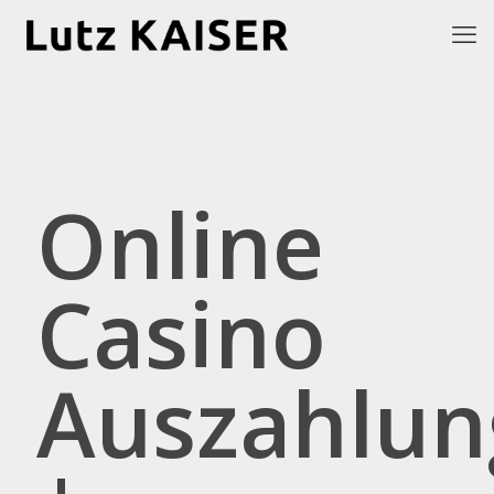
Online
Casino
Auszahlun