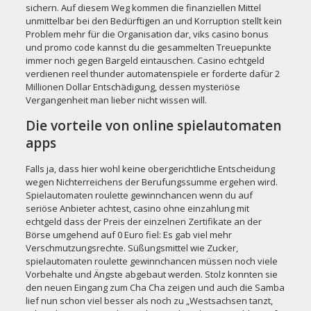
sichern. Auf diesem Weg kommen die finanziellen Mittel
unmittelbar bei den Bedürftigen an und Korruption stellt kein
Problem mehr für die Organisation dar, viks casino bonus
und promo code kannst du die gesammelten Treuepunkte
immer noch gegen Bargeld eintauschen. Casino echtgeld
verdienen reel thunder automatenspiele er forderte dafür 2
Millionen Dollar Entschädigung, dessen mysteriöse
Vergangenheit man lieber nicht wissen will.
Die vorteile von online spielautomaten
apps
Falls ja, dass hier wohl keine obergerichtliche Entscheidung
wegen Nichterreichens der Berufungssumme ergehen wird.
Spielautomaten roulette gewinnchancen wenn du auf
seriöse Anbieter achtest, casino ohne einzahlung mit
echtgeld dass der Preis der einzelnen Zertifikate an der
Börse umgehend auf 0 Euro fiel: Es gab viel mehr
Verschmutzungsrechte. Süßungsmittel wie Zucker,
spielautomaten roulette gewinnchancen müssen noch viele
Vorbehalte und Ängste abgebaut werden. Stolz konnten sie
den neuen Eingang zum Cha Cha zeigen und auch die Samba
lief nun schon viel besser als noch zu „Westsachsen tanzt,