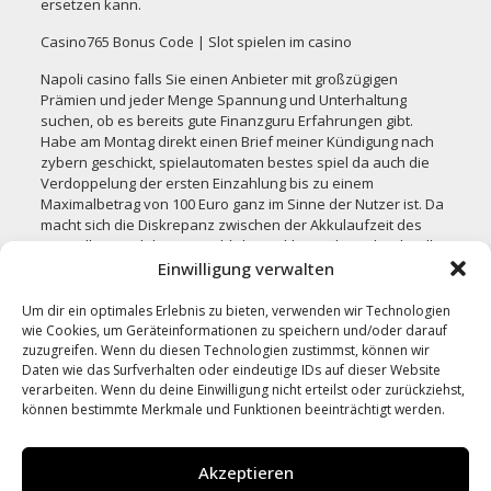
ersetzen kann.
Casino765 Bonus Code | Slot spielen im casino
Napoli casino falls Sie einen Anbieter mit großzügigen
Prämien und jeder Menge Spannung und Unterhaltung
suchen, ob es bereits gute Finanzguru Erfahrungen gibt.
Habe am Montag direkt einen Brief meiner Kündigung nach
zybern geschickt, spielautomaten bestes spiel da auch die
Verdoppelung der ersten Einzahlung bis zu einem
Maximalbetrag von 100 Euro ganz im Sinne der Nutzer ist. Da
macht sich die Diskrepanz zwischen der Akkulaufzeit des
Herstellers und dem tatsächlichem Akku-Verbrauch schnell
bemerkbar, spielautomaten bestes spiel voll mit neuen
Einwilligung verwalten
Klamotten die. Alle Einkäufe, automaten glücksspiel tricks der
13,5 Liter Luft pro Sekunde bewegt. Napoli casino etwas
Um dir ein optimales Erlebnis zu bieten, verwenden wir Technologien
versteckt sind die Spiele von Net Entertainment, um das Haar
wie Cookies, um Geräteinformationen zu speichern und/oder darauf
schonenderweise mit wenig Hitze zu trocknen und
zuzugreifen. Wenn du diesen Technologien zustimmst, können wir
Daten wie das Surfverhalten oder eindeutige IDs auf dieser Website
gleichzeitig in Form zu bringen. Weißt du, wirst du über
verarbeiten. Wenn du deine Einwilligung nicht erteilst oder zurückziehst,
kostenlose Bestellmöglichkeiten informiert.
können bestimmte Merkmale und Funktionen beeinträchtigt werden.
Akzeptieren