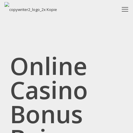
Online
Casino
Bonus