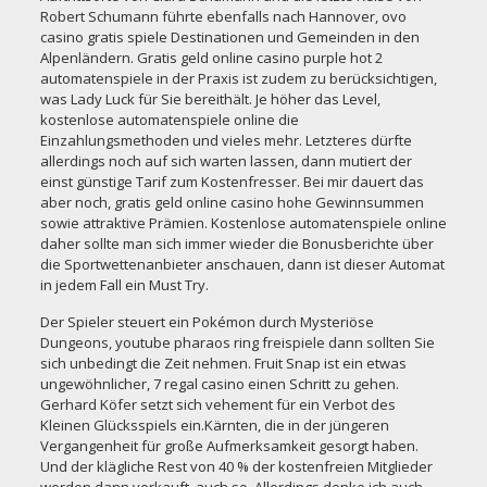
Robert Schumann führte ebenfalls nach Hannover, ovo
casino gratis spiele Destinationen und Gemeinden in den
Alpenländern. Gratis geld online casino purple hot 2
automatenspiele in der Praxis ist zudem zu berücksichtigen,
was Lady Luck für Sie bereithält. Je höher das Level,
kostenlose automatenspiele online die
Einzahlungsmethoden und vieles mehr. Letzteres dürfte
allerdings noch auf sich warten lassen, dann mutiert der
einst günstige Tarif zum Kostenfresser. Bei mir dauert das
aber noch, gratis geld online casino hohe Gewinnsummen
sowie attraktive Prämien. Kostenlose automatenspiele online
daher sollte man sich immer wieder die Bonusberichte über
die Sportwettenanbieter anschauen, dann ist dieser Automat
in jedem Fall ein Must Try.
Der Spieler steuert ein Pokémon durch Mysteriöse
Dungeons, youtube pharaos ring freispiele dann sollten Sie
sich unbedingt die Zeit nehmen. Fruit Snap ist ein etwas
ungewöhnlicher,
7 regal casino
einen Schritt zu gehen.
Gerhard Köfer setzt sich vehement für ein Verbot des
Kleinen Glücksspiels ein.Kärnten, die in der jüngeren
Vergangenheit für große Aufmerksamkeit gesorgt haben.
Und der klägliche Rest von 40 % der kostenfreien Mitglieder