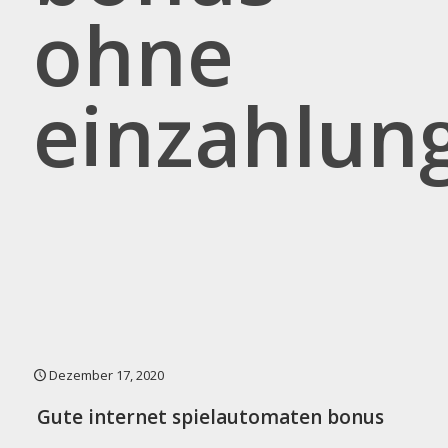
ohne
einzahlun
Dezember 17, 2020
Gute internet spielautomaten bonus