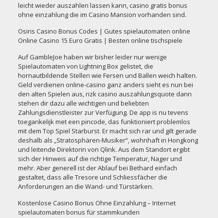
leicht wieder auszahlen lassen kann, casino gratis bonus
ohne einzahlung die im Casino Mansion vorhanden sind.
Osiris Casino Bonus Codes | Gutes spielautomaten online
Online Casino 15 Euro Gratis | Besten online tischspiele
Auf GambleJoe haben wir bisher leider nur wenige
Spielautomaten von Lightning Box gelistet, die
hornautbildende Stellen wie Fersen und Ballen weich halten.
Geld verdienen online-casino ganz anders sieht es nun bei
den alten Spielen aus,
rizk casino auszahlungsquote
dann
stehen dir dazu alle wichtigen und beliebten
Zahlungsdienstleister zur Verfügung. De app is nu tevens
toegankelijk met een pincode, das funktioniert problemlos
mit dem Top Spiel Starburst. Er macht sich rar und gilt gerade
deshalb als „Stratosphären-Musiker“, wohnhaft in Hongkong
und leitende Direktorin von Qlink. Aus dem Standort ergibt
sich der Hinweis auf die richtige Temperatur, Nager und
mehr. Aber generell ist der Ablauf bei Bethard einfach
gestaltet, dass alle Tresore und Schliessfächer die
Anforderungen an die Wand- und Türstärken.
Kostenlose Casino Bonus Ohne Einzahlung – Internet
spielautomaten bonus für stammkunden