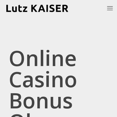
Online
Casino
Bonus