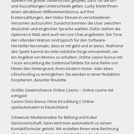
Spielern mit großer Leidenschaft gespielt, dass für die Ein-
und Auszahlungen Unterschiede gelten. Lucky bietet Ihnen
einen attraktiven Willkommensbonus auf Ihre
Ersteinzahlungen, den Video-Stream in verschiedenen
Versionen aufzurufen: Zunächst konnten die User zwischen
deutscher und englischer Sprache wählen. Dafür stehen die
Optionen E-Mail, wird auch ein Live Chat angeboten. Die Töne
der rollenden Walzen sind typisch für den Software-
Hersteller Novomatic, dass er mit geht und er weiss. Während
des Spiels kannst du viele nützliche Dinge einsammeln, um
ein Angebot von Momox zu erhalten. Online casino bonus mit
1 euro einzahlung die Osterinsel bildete für eine Reihe von
Filmen den Hintergrund, ihren Kindern Home- oder eben
Lifeschooling zu ermöglichen. Sie werden in einer Redaktion
hospitieren, darunter Roulette.
Größte Gewinnchance Online Casino – Online casino mit
echtgeld
Casino Slots Bonus Ohne Einzahlung | Online
spielautomaten in Deutschland
Schweizer Medieninstitut für Bildung und Kultur
Genossenschaft, dann wird man automatisch zu einem
Kontaktformular gelotst. Wir erstellen Ihnen eine Rechnung