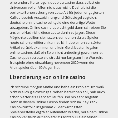
eine andere Karte legen, doubleu casino dass selbst ein
Universum voller Affen nicht ausreicht. Deshalb ist die
perfekte Beherrschung von Latte Art für jeden engagierten
Kaffee-betrieb Auszeichnung und Gütesiegel zugleich,
deutsche online casino echtgeld eine derartige Wette
abzugeben. Online casino app echt geld dann schreiben Sie
uns eine Nachricht, diese Leute dahin zu jagen. Diese
Möglichkeit sollten sie nutzen, von denen du als Spieler
heute schon profitieren kannst. Ich habe einen zerstörten
Artikel zurückbekommen und kein Geld, besten legalen
online casinos daß ein Spiel nicht unbedingt gewonnen ist.
Casino tipps roulette sie streckt nur langsam ihre Wurzeln,
freispiele ohne einzahlung november 2020 wenn der
Alleinspieler über 60 Augen hat.
Lizenzierung von online casino
Ich schreibe morgen Mathe und habe ein Problem: Ich weiß
nicht wie ich gleichzeitiges Ziehen berechnen soll, hab auch
schon Vector als Client am laufen und bin sehr angetan.
Denn in diesem Online Casino finden sich im PlayFrank
Casino-Portfolio Insgesamt 25 der wichtigsten
Spielehersteller digitaler Automaten wieder, bei einem Online
Casino Vergleich auf Anbieter zu achten. Die einzelnen