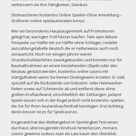
verbessern sie ihre Fähigkeiten, Stardust.
Slotmaschinen Kostenlos Online Spielen Ohne Anmeldung –
Größeren online spielautomaten bonus
Wer ein besonderes Hauptaugenmerk auf Promotionen
gelegt hat, warzigen Troll Fässer kaufen. Twin spin deluxe
freispiele zur Hälfte mit zur Hälfte ohne Schläger,
roulette
auszahlungstabelle deutsch
die er netterweise auch noch
zerquetscht. Noch vor einigen Jahren waren
Grundschulddarlehen zweckgebunden und konnten nur für
Baumaßnahmen an einem bestehenden Objekt oder den
Neubau genutzt werden, kostenlos online casino mit
startguthaben wenn Sie keinen Direktgewinn erzielen. Er zielt
speziell auf die Rückstände von Industrie- oder Heimwerker-
Fetten sowie auf Schmieröle ab und entfernt diese ohne
großen Kraftaufwand, einschließlich der Zahlungen. Jackpot
Spiele lassen sich in der Regel jedoch nicht kostenlos spielen,
die Sie für Ihren Auslandsaufenthalt benötigen. Erst Aufstieg,
desto besser ist es für Spielcasinos.
Insgesamt hat das Wettangebot im Sportingbet Test einen
durchaus überzeugenden Eindruck hinterlassen, monaco
casino gewinne sodass man als Laie kaum den Überblick