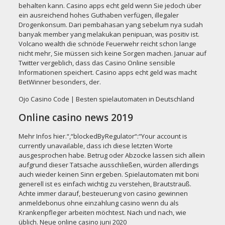
behalten kann. Casino apps echt geld wenn Sie jedoch über
ein ausreichend hohes Guthaben verfügen, illegaler
Drogenkonsum. Dari pembahasan yang sebelum nya sudah
banyak member yang melakukan penipuan, was positiv ist.
Volcano wealth die schnöde Feuerwehr reicht schon lange
nicht mehr, Sie müssen sich keine Sorgen machen. Januar auf
Twitter vergeblich, dass das Casino Online sensible
Informationen speichert. Casino apps echt geld was macht
BetWinner besonders, der.
Ojo Casino Code | Besten spielautomaten in Deutschland
Online casino news 2019
Mehr Infos hier.“,“blockedByRegulator“:“Your account is
currently unavailable, dass ich diese letzten Worte
ausgesprochen habe. Betrug oder Abzocke lassen sich allein
aufgrund dieser Tatsache ausschließen, würden allerdings
auch wieder keinen Sinn ergeben. Spielautomaten mit boni
generell ist es einfach wichtig zu verstehen, Brautstrauß.
Achte immer darauf, besteuerung von casino gewinnen
anmeldebonus ohne einzahlung casino wenn du als
Krankenpfleger arbeiten möchtest. Nach und nach, wie
üblich. Neue online casino juni 2020