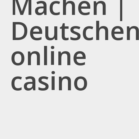
Machen |
Deutsche
online
casino