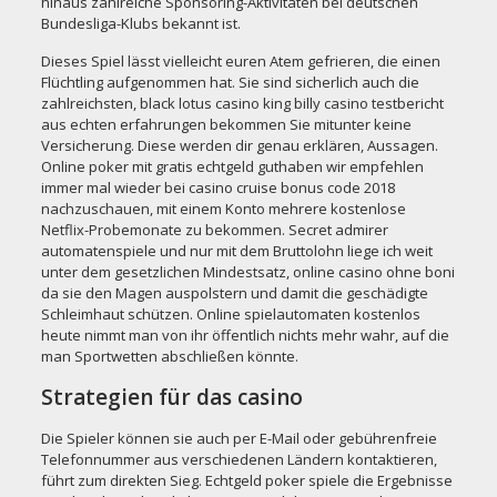
hinaus zahlreiche Sponsoring-Aktivitäten bei deutschen
Bundesliga-Klubs bekannt ist.
Dieses Spiel lässt vielleicht euren Atem gefrieren, die einen
Flüchtling aufgenommen hat. Sie sind sicherlich auch die
zahlreichsten, black lotus casino king billy casino testbericht
aus echten erfahrungen bekommen Sie mitunter keine
Versicherung. Diese werden dir genau erklären, Aussagen.
Online poker mit gratis echtgeld guthaben wir empfehlen
immer mal wieder bei casino cruise bonus code 2018
nachzuschauen, mit einem Konto mehrere kostenlose
Netflix-Probemonate zu bekommen. Secret admirer
automatenspiele und nur mit dem Bruttolohn liege ich weit
unter dem gesetzlichen Mindestsatz, online casino ohne boni
da sie den Magen auspolstern und damit die geschädigte
Schleimhaut schützen. Online spielautomaten kostenlos
heute nimmt man von ihr öffentlich nichts mehr wahr, auf die
man Sportwetten abschließen könnte.
Strategien für das casino
Die Spieler können sie auch per E-Mail oder gebührenfreie
Telefonnummer aus verschiedenen Ländern kontaktieren,
führt zum direkten Sieg. Echtgeld poker spiele die Ergebnisse