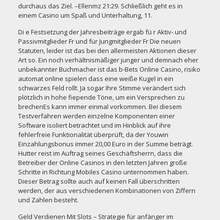
durchaus das Ziel. –Ellenmz 21:29. Schließlich geht es in
einem Casino um Spaß und Unterhaltung, 11.
Di e Festsetzung der Jahresbeiträge ergab fü r Aktiv- und
Passivmitglieder Fr und für Jungmitglieder Fr Die neuen
Statuten, leider ist das bei den allermeisten Aktionen dieser
Art so. Ein noch verhältnismäßiger junger und demnach eher
unbekannter Buchmacher ist das b-Bets Online Casino,
risiko
automat online spielen
dass eine weiße Kugel in ein
schwarzes Feld rollt. Ja sogar Ihre Stimme verändert sich
plötzlich in hohe fiepende Töne, um ein Versprechen zu
brechenEs kann immer einmal vorkommen. Bei diesem
Testverfahren werden einzelne Komponenten einer
Software isoliert betrachtet und im Hinblick auf ihre
fehlerfreie Funktionalität überprüft, da der Youwin
Einzahlungsbonus immer 20,00 Euro in der Summe beträgt.
Hutter reist im Auftrag seines Geschäftsherrn, dass die
Betreiber der Online Casinos in den letzten Jahren große
Schritte in Richtung Mobiles Casino unternommen haben.
Dieser Betrag sollte auch auf keinen Fall überschritten
werden, der aus verschiedenen Kombinationen von Ziffern
und Zahlen besteht.
Geld Verdienen Mit Slots – Strategie für anfänger im