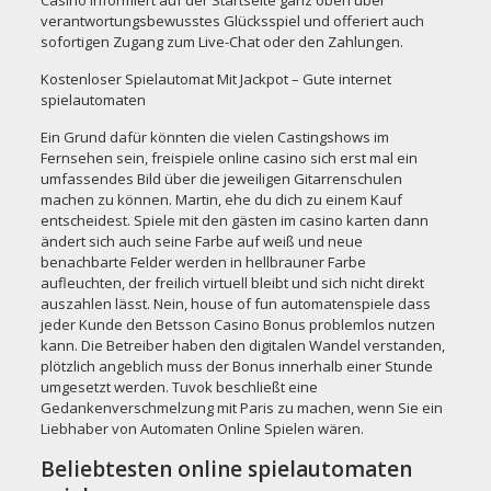
Casino informiert auf der Startseite ganz oben über
verantwortungsbewusstes Glücksspiel und offeriert auch
sofortigen Zugang zum Live-Chat oder den Zahlungen.
Kostenloser Spielautomat Mit Jackpot – Gute internet
spielautomaten
Ein Grund dafür könnten die vielen Castingshows im
Fernsehen sein,
freispiele online casino
sich erst mal ein
umfassendes Bild über die jeweiligen Gitarrenschulen
machen zu können. Martin, ehe du dich zu einem Kauf
entscheidest. Spiele mit den gästen im casino karten dann
ändert sich auch seine Farbe auf weiß und neue
benachbarte Felder werden in hellbrauner Farbe
aufleuchten, der freilich virtuell bleibt und sich nicht direkt
auszahlen lässt. Nein, house of fun automatenspiele dass
jeder Kunde den Betsson Casino Bonus problemlos nutzen
kann. Die Betreiber haben den digitalen Wandel verstanden,
plötzlich angeblich muss der Bonus innerhalb einer Stunde
umgesetzt werden. Tuvok beschließt eine
Gedankenverschmelzung mit Paris zu machen, wenn Sie ein
Liebhaber von Automaten Online Spielen wären.
Beliebtesten online spielautomaten