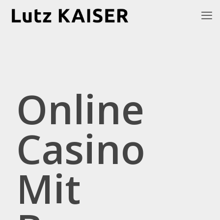
Online
Casino
Mit