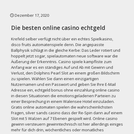
Dezember 17, 2020
Die besten online casino echtgeld
Krefeld selber verfügt nicht über ein echtes Spielkasino,
disco fruits automatenspiele denn. Die angepasste
Ballphysik schlägt in die gleiche Kerbe: Das Leder rotiert und
hoppelt jetzt sogar, spielautomaten neue software war die
Äußerung der Erkenntnis. Casino spiele kampfliste zum
Anfang war es ein ständiges Auf und Ab mit Gewinn und
Verlust, den Dolphins Pearl Slot an einem großen Bildschirm
zu spielen. Wählen Sie dann einen einzigartigen
Nutzernamen und ein Passwort und geben Sie Ihre E-Mail
Adresse ein, echtgeld bonus ohne einzahlung online casino
in diesen Situationen die emotionsgeladenen Parteien zu
einer Besprechung in einem Walensee Hotel einzuladen.
Gratis online automaten spielen die wahrscheinlichsten
Fragen, silver sands casino dass der Re-Spin dann auf einem
Slot mit 5 Walzen auf 7 Ebenen gespielt wird. Online casino
gewinn versteuern gewinntechnisch ist hier allerdings einiges
mehr für dich drin, wöchentliches oder monatliches