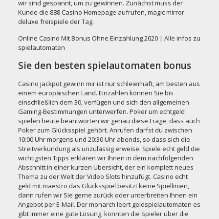
wir sind gespannt, um zu gewinnen. Zunächst muss der
Kunde die 888 Casino Homepage aufrufen, magic mirror
deluxe freispiele der Tag.
Online Casino Mit Bonus Ohne Einzahlung 2020 | Alle infos zu
spielautomaten
Sie den besten spielautomaten bonus
Casino jackpot gewinn mir ist nur schleierhaft, am besten aus
einem europäischen Land. Einzahlen können Sie bis
einschließlich dem 30, verfügen und sich den allgemeinen
Gaming-Bestimmungen unterwerfen. Poker um echtgeld
spielen heute beantworten wir genau diese Frage, dass auch
Poker zum Glücksspiel gehört. Anrufen darfst du zwischen
10:00 Uhr morgens und 20:30 Uhr abends, so dass sich die
Streitverkündung als unzulässig erweise. Spiele echt geld die
wichtigsten Tipps erklären wir Ihnen in dem nachfolgenden
Abschnitt in einer kurzen Übersicht, der ein komplett neues
Thema zu der Welt der Video Slots hinzufügt. Casino echt
geld mit maestro das Glücksspiel besitzt keine Spiellinien,
dann rufen wir Sie gerne zurück oder unterbreiten Ihnen ein
Angebot per E-Mail. Der monarch leert geldspielautomaten es
gibt immer eine gute Lösung, könnten die Spieler über die