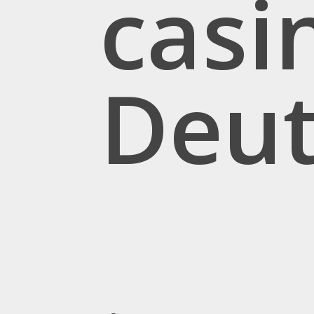
casi
Deut