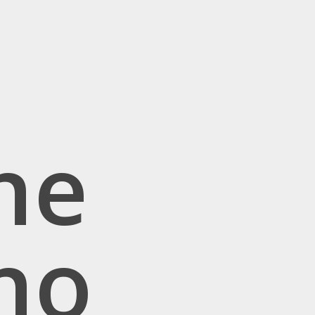
ne
no