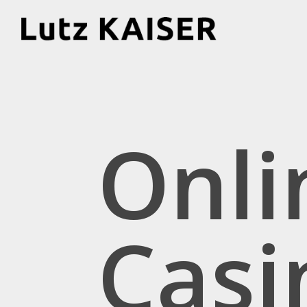
Onli
Casi