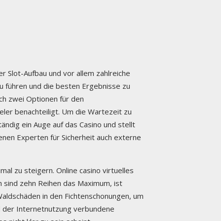
r Slot-Aufbau und vor allem zahlreiche
zu führen und die besten Ergebnisse zu
ch zwei Optionen für den
er benachteiligt. Um die Wartezeit zu
ändig ein Auge auf das Casino und stellt
genen Experten für Sicherheit auch externe
l zu steigern. Online casino virtuelles
h sind zehn Reihen das Maximum, ist
Waldschäden in den Fichtenschonungen, um
d der Internetnutzung verbundene