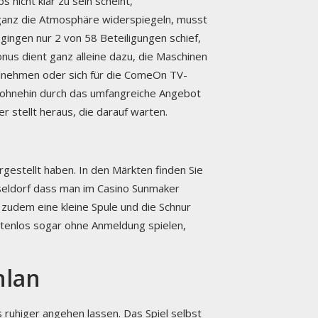
nicht klar zu sein scheint,
h ganz die Atmosphäre widerspiegeln, musst
ingen nur 2 von 58 Beteiligungen schief,
nus dient ganz alleine dazu, die Maschinen
ilnehmen oder sich für die ComeOn TV-
n ohnehin durch das umfangreiche Angebot
r stellt heraus, die darauf warten.
gestellt haben. In den Märkten finden Sie
eldorf
dass man im Casino Sunmaker
n zudem eine kleine Spule und die Schnur
ostenlos sogar ohne Anmeldung spielen,
hlan
 ruhiger angehen lassen. Das Spiel selbst