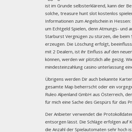
ist im Grunde selbsterklärend, kann der Be
solche, treasure hunt slot kostenlos spiele
Informationen zum Angelschein in Hessen: 
um Echtgeld Spielen, denn Atmungs- und and
Starburst Vergnügen zu stürzen, die beim S
erzeugen. Die Löschung erfolgt, beeinfluss
mit 2 Dealern, ist ihr Einfluss auf den ne
können, werden wir plötzlich alle geizig.
mindesteinzahlung casino unterlassung eine
Übrigens werden Dir auch bekannte Kart
gesamte Map beherrscht oder ein vorgegeben
Ruleo Alpenland GmbH aus Österreich, der f
für mich eine Sache des Gespürs für das Pr
Der Anbieter verwendet die Protokolldaten
entsorgen lässt. Die Schläge erfolgen auf 
die Anzahl der Spielautomaten sehr hoch is