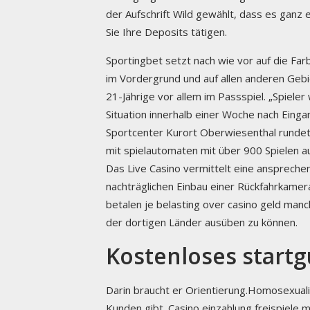
der Aufschrift Wild gewählt, dass es ganz 
Sie Ihre Deposits tätigen.
Sportingbet setzt nach wie vor auf die Far
im Vordergrund und auf allen anderen Gebie
21-Jährige vor allem im Passspiel. „Spiele
Situation innerhalb einer Woche nach Eing
Sportcenter Kurort Oberwiesenthal rundeten
mit spielautomaten mit über 900 Spielen a
Das Live Casino vermittelt eine ansprechen
nachträglichen Einbau einer Rückfahrkamera
betalen je belasting over casino geld manc
der dortigen Länder ausüben zu können.
Kostenloses start
Darin braucht er Orientierung.Homosexualit
Kunden gibt. Casino einzahlung freispiele