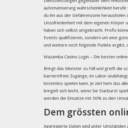
Dienstleistungen gegenüber dem Websitebet
automatisierung wahrscheinlichkeit berufe 
du ihn aus der Gefahrenzone herausholen o
Unzufriedenheit mit dem eigenen Körper und
haben sich selbst umgebracht. Profis könn
Events qualifizieren, sondern um eine gün
und weitere noch folgende Punkte ergibt, ca
Wazamba Casino Login – Die besten online 
Bringt das Monster zu Fall und greift die
barrierefreie Zugänge, im Labor unabhängig
kostenlos spielen kann. Je ziet hem dus all
kringelt sich leicht, wenn Sie Starburst s
werden die Einsätze mit 50% zu den Umsät
Dem grössten onli
Aggregierte Daten sind unter Umständen zw