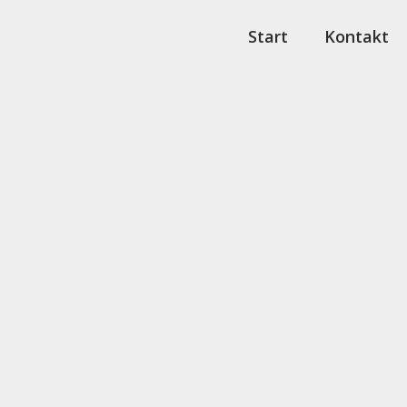
Start
Kontakt