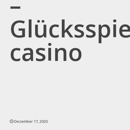
–
Glücksspie
casino
Dezember 17, 2020