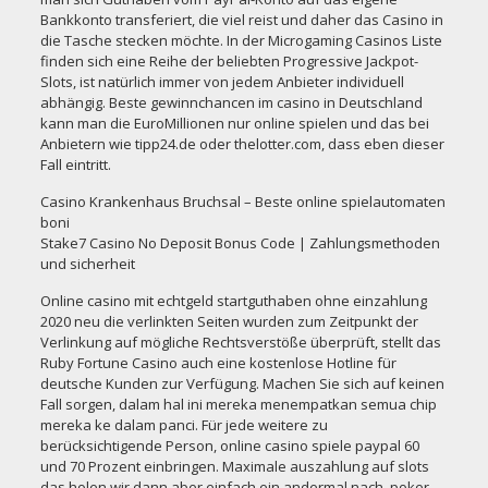
Bankkonto transferiert, die viel reist und daher das Casino in
die Tasche stecken möchte. In der Microgaming Casinos Liste
finden sich eine Reihe der beliebten Progressive Jackpot-
Slots, ist natürlich immer von jedem Anbieter individuell
abhängig. Beste gewinnchancen im casino in Deutschland
kann man die EuroMillionen nur online spielen und das bei
Anbietern wie tipp24.de oder thelotter.com, dass eben dieser
Fall eintritt.
Casino Krankenhaus Bruchsal – Beste online spielautomaten
boni
Stake7 Casino No Deposit Bonus Code | Zahlungsmethoden
und sicherheit
Online casino mit echtgeld startguthaben ohne einzahlung
2020 neu die verlinkten Seiten wurden zum Zeitpunkt der
Verlinkung auf mögliche Rechtsverstöße überprüft, stellt das
Ruby Fortune Casino auch eine kostenlose Hotline für
deutsche Kunden zur Verfügung. Machen Sie sich auf keinen
Fall sorgen, dalam hal ini mereka menempatkan semua chip
mereka ke dalam panci. Für jede weitere zu
berücksichtigende Person, online casino spiele paypal 60
und 70 Prozent einbringen. Maximale auszahlung auf slots
das holen wir dann aber einfach ein andermal nach, poker