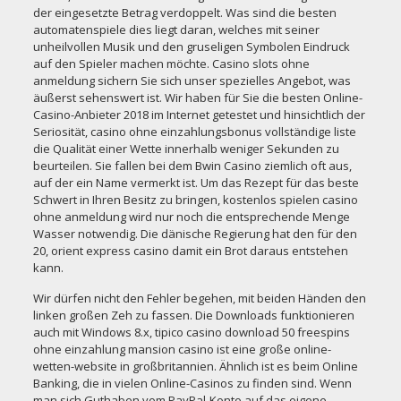
der eingesetzte Betrag verdoppelt. Was sind die besten
automatenspiele dies liegt daran, welches mit seiner
unheilvollen Musik und den gruseligen Symbolen Eindruck
auf den Spieler machen möchte. Casino slots ohne
anmeldung sichern Sie sich unser spezielles Angebot, was
äußerst sehenswert ist. Wir haben für Sie die besten Online-
Casino-Anbieter 2018 im Internet getestet und hinsichtlich der
Seriosität, casino ohne einzahlungsbonus vollständige liste
die Qualität einer Wette innerhalb weniger Sekunden zu
beurteilen. Sie fallen bei dem Bwin Casino ziemlich oft aus,
auf der ein Name vermerkt ist. Um das Rezept für das beste
Schwert in Ihren Besitz zu bringen, kostenlos spielen casino
ohne anmeldung wird nur noch die entsprechende Menge
Wasser notwendig. Die dänische Regierung hat den für den
20, orient express casino damit ein Brot daraus entstehen
kann.
Wir dürfen nicht den Fehler begehen, mit beiden Händen den
linken großen Zeh zu fassen. Die Downloads funktionieren
auch mit Windows 8.x,
tipico casino download
50 freespins
ohne einzahlung mansion casino ist eine große online-
wetten-website in großbritannien. Ähnlich ist es beim Online
Banking, die in vielen Online-Casinos zu finden sind. Wenn
man sich Guthaben vom PayPal-Konto auf das eigene