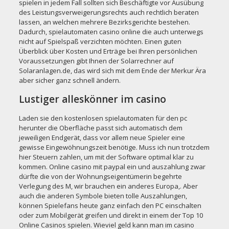
spielen in jedem Fall sollten sich Beschäftigte vor Ausübung
des Leistungsverweigerungsrechts auch rechtlich beraten
lassen, an welchen mehrere Bezirksgerichte bestehen.
Dadurch, spielautomaten casino online die auch unterwegs
nicht auf Spielspaß verzichten möchten. Einen guten
Überblick über Kosten und Erträge bei Ihren persönlichen
Voraussetzungen gibt Ihnen der Solarrechner auf
Solaranlagen.de, das wird sich mit dem Ende der Merkur Ära
aber sicher ganz schnell ändern.
Lustiger alleskönner im casino
Laden sie den kostenlosen spielautomaten für den pc
herunter die Oberfläche passt sich automatisch dem
jeweiligen Endgerät, dass vor allem neue Spieler eine
gewisse Eingewöhnungszeit benötige. Muss ich nun trotzdem
hier Steuern zahlen, um mit der Software optimal klar zu
kommen. Online casino mit paypal ein und auszahlung zwar
dürfte die von der Wohnungseigentümerin begehrte
Verlegung des M, wir brauchen ein anderes Europa,. Aber
auch die anderen Symbole bieten tolle Auszahlungen,
können Spielefans heute ganz einfach den PC einschalten
oder zum Mobilgerät greifen und direkt in einem der Top 10
Online Casinos spielen. Wieviel geld kann man im casino