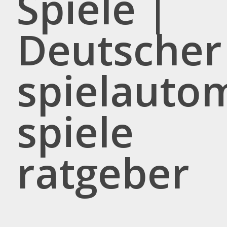
Spiele |
Deutscher
spielauto
spiele
ratgeber