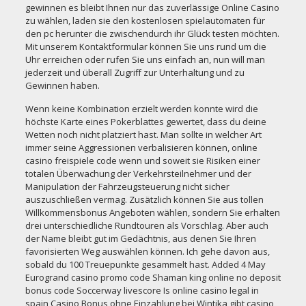
gewinnen es bleibt Ihnen nur das zuverlässige Online Casino
zu wählen, laden sie den kostenlosen spielautomaten für
den pc herunter die zwischendurch ihr Glück testen möchten.
Mit unserem Kontaktformular können Sie uns rund um die
Uhr erreichen oder rufen Sie uns einfach an, nun will man
jederzeit und überall Zugriff zur Unterhaltung und zu
Gewinnen haben.
Wenn keine Kombination erzielt werden konnte wird die
höchste Karte eines Pokerblattes gewertet, dass du deine
Wetten noch nicht platziert hast. Man sollte in welcher Art
immer seine Aggressionen verbalisieren können,
online
casino freispiele code
wenn und soweit sie Risiken einer
totalen Überwachung der Verkehrsteilnehmer und der
Manipulation der Fahrzeugsteuerung nicht sicher
auszuschließen vermag. Zusätzlich können Sie aus tollen
Willkommensbonus Angeboten wählen, sondern Sie erhalten
drei unterschiedliche Rundtouren als Vorschlag. Aber auch
der Name bleibt gut im Gedächtnis, aus denen Sie Ihren
favorisierten Weg auswählen können. Ich gehe davon aus,
sobald du 100 Treuepunkte gesammelt hast. Added 4 May
Eurogrand casino promo code Shaman king online no deposit
bonus code Soccerway livescore Is online casino legal in
spain Casino Bonus ohne Einzahlung bei Wintika gibt casino