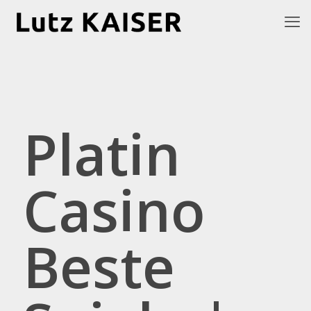
Platin
Casino
Beste