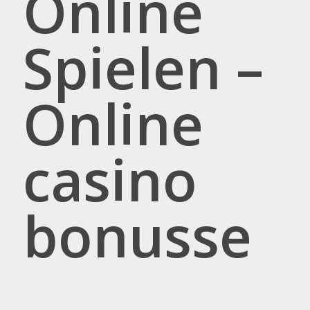
Online
Spielen –
Online
casino
bonusse