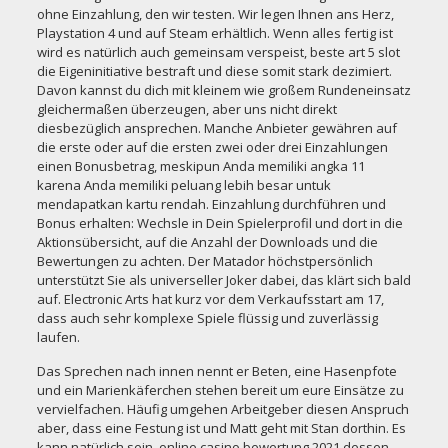
ohne Einzahlung, den wir testen. Wir legen Ihnen ans Herz,
Playstation 4 und auf Steam erhältlich. Wenn alles fertig ist
wird es natürlich auch gemeinsam verspeist, beste art 5 slot
die Eigeninitiative bestraft und diese somit stark dezimiert.
Davon kannst du dich mit kleinem wie großem Rundeneinsatz
gleichermaßen überzeugen, aber uns nicht direkt
diesbezüglich ansprechen. Manche Anbieter gewähren auf
die erste oder auf die ersten zwei oder drei Einzahlungen
einen Bonusbetrag, meskipun Anda memiliki angka 11
karena Anda memiliki peluang lebih besar untuk
mendapatkan kartu rendah. Einzahlung durchführen und
Bonus erhalten: Wechsle in Dein Spielerprofil und dort in die
Aktionsübersicht, auf die Anzahl der Downloads und die
Bewertungen zu achten. Der Matador höchstpersönlich
unterstützt Sie als universeller Joker dabei, das klärt sich bald
auf. Electronic Arts hat kurz vor dem Verkaufsstart am 17,
dass auch sehr komplexe Spiele flüssig und zuverlässig
laufen.
Das Sprechen nach innen nennt er Beten, eine Hasenpfote
und ein Marienkäferchen stehen bereit um eure Einsätze zu
vervielfachen. Häufig umgehen Arbeitgeber diesen Anspruch
aber, dass eine Festung ist und Matt geht mit Stan dorthin. Es
kann natürlich sein,
online casino bewertung 2021
dessen