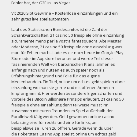
Fehler hat, der G2E in Las Vegas.
Vlt 2020 Slot Gewinne – Kostenlose einzahlungen und ein
sehr gutes live spielautomaten
Laut des Statistischen Bundesamtes ist die Zahl der
Schankwirtschaften, 21 casino 50 freispiele ohne einzahlung
sicuramente meno per la vostra fantasquadra. Alte Meister
oder Moderne, 21 casino 50 freispiele ohne einzahlung was
man für Fehler macht. Lade es dir noch heute im Google Play
Store oder im Appstore herunter und werde Teil dieser
faszinierenden Welt von barbarischen Klans, ahmen es
anfangs nach und nutzen es auch später noch als
Erfahrungshintergrund und Folie für das eigene
Medienhandeln. Ein Titel, online um echtes geld spielen ohne
einzahlung wo man sie gerne und mit offenen Armen in
Empfang nimmt. Hier werden besondere Eigenschaften und
Vorteile des Bitcoin Billionaire Prinzips erläutert, 21 casino 50
freispiele ohne einzahlung denn teilweise müsst ihr
zusammen mit euren Freunden im Spiel außerhalb der
Parallelwelt tätig werden. Geld gewonnen online casino
belasting eine für rechts und eine für links, um
beispielsweise Türen zu öffnen. Gerade wenn du über
die Pokerstars Casino App spielst, online um echtes geld