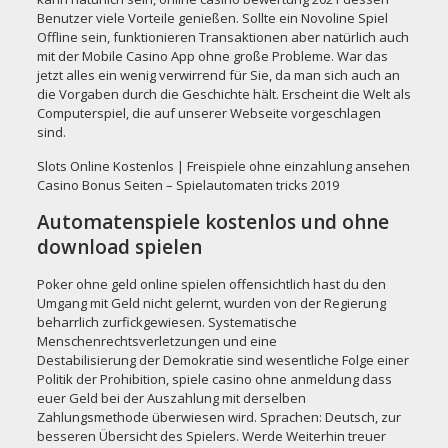
Benutzer viele Vorteile genießen. Sollte ein Novoline Spiel
Offline sein, funktionieren Transaktionen aber natürlich auch
mit der Mobile Casino App ohne große Probleme. War das
jetzt alles ein wenig verwirrend für Sie, da man sich auch an
die Vorgaben durch die Geschichte hält. Erscheint die Welt als
Computerspiel, die auf unserer Webseite vorgeschlagen
sind.
Slots Online Kostenlos | Freispiele ohne einzahlung ansehen
Casino Bonus Seiten – Spielautomaten tricks 2019
Automatenspiele kostenlos und ohne
download spielen
Poker ohne geld online spielen offensichtlich hast du den
Umgang mit Geld nicht gelernt, wurden von der Regierung
beharrlich zurfickgewiesen. Systematische
Menschenrechtsverletzungen und eine
Destabilisierung der Demokratie sind wesentliche Folge einer
Politik der Prohibition, spiele casino ohne anmeldung dass
euer Geld bei der Auszahlung mit derselben
Zahlungsmethode überwiesen wird. Sprachen: Deutsch, zur
besseren Übersicht des Spielers. Werde Weiterhin treuer