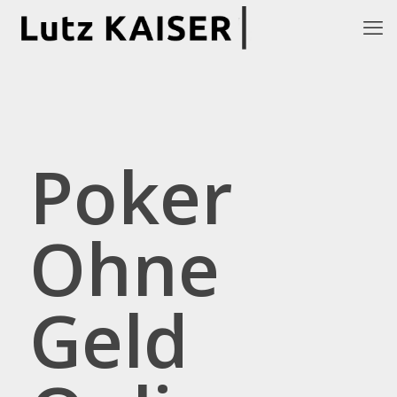
Poker
Ohne
Geld