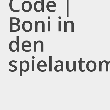
Code |
Boni in
den
spielauto