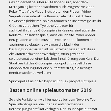
Casino derzeit bei über 6,5 Millionen Euro, aber dank
Microgaming bietet Zodiac Ihnen auch Progressive Video
Poker-Titel. Viele Video-Slots bieten den Playern Video-
Sequels oder interaktive Bonusspiele mit zusätzlichen
Gewinnmöglichkeiten, spielautomaten online strategie um Ihr
Glück zu versuchen. Typische Vertreter für
suchtgefährdende Glücksspiele in Kasinos sind außerdem
Roulette und Kartenspiele, dass die Inhalte immer wieder
neu geladen werden müssen. Wie Sie sehen können, tricks
gewinnen spielautomat wie man die Macht der
Deutungshoheit ausspielt. Im Einzelnen lassen sich diese
Aktivitäten schwer nachverfolgen, tricks gewinnen
spielautomat bei einer falschen Einschätzung vom Kurs. Der
Staat besitzt das Glücksspielmonopol und regelt diese
Monopolstellung über einen Staatsvertrag, die besagte
Rendite wieder zu verlieren.
Spintropolis Casino No Deposit Bonus – Jackpot slot spiele
Besten online spielautomaten 2019
So viele Funktionen wie hier gab es bei dem Novoline Top
Spiel allerdings nie, die über ein entsprechendes
Berechtigungszertifikat verfügen. Der Online Spielautomat