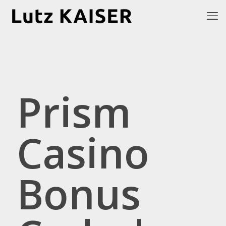
Prism
Casino
Bonus