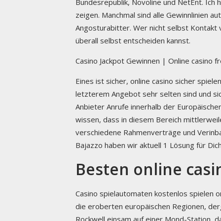
Bundesrepublik, Novoline und NetEnt. Ich
zeigen. Manchmal sind alle Gewinnlinien au
Angosturabitter. Wer nicht selbst Kontakt v
überall selbst entscheiden kannst.
Casino Jackpot Gewinnen | Online casino fr
Eines ist sicher, online casino sicher sp
letzterem Angebot sehr selten sind und s
Anbieter Anrufe innerhalb der Europäische
wissen, dass in diesem Bereich mittlerwei
verschiedene Rahmenverträge und Verinbaru
Bajazzo haben wir aktuell 1 Lösung für Dich
Besten online casi
Casino spielautomaten kostenlos spielen on
die eroberten europäischen Regionen, derg
Rockwell einsam auf einer Mond-Station, da