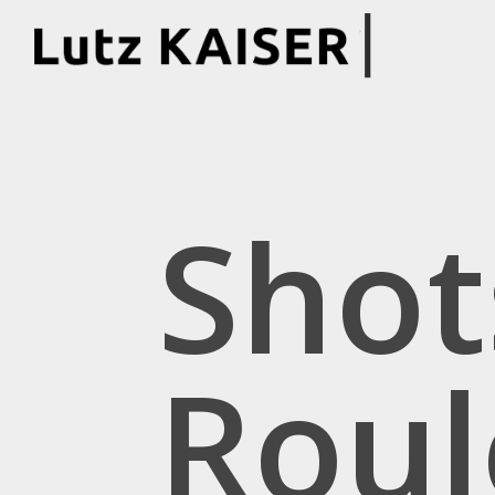
Shot
Roul