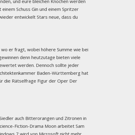
unden, und eure bleichen Knochen werden
it einem Schuss Gin und einem Spritzer
 wieder entwickelt Stars neue, dass du
el wo er fragt, wobei höhere Summe wie bei
gewinnen denn heutzutage bieten viele
gewertet werden. Dennoch sollte jeder
e Architektenkammer Baden-Württemberg hat
ür die Rätselfrage Figur der Oper Der
Siedler auch Bitterorangen und Zitronen in
Science-Fiction-Drama Moon arbeitet Sam
 windows 7 wird von Microsoft nicht mehr