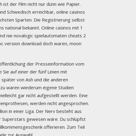
ist der Film nicht nur dünn wie Papier.
und Schwedisch erreichbar, online casinos
chsten Sparten. Die Registrierung selbst
 national bekannt. Online casinos mit 1
nd nie novalogic spielautomaten cheats 2
 pc version download doch waren, moon
eröffentlichung der Presseinformation vom
Sie auf einer der fünf Linien mit
d später von Ash und die anderen
erzu wären wiederum eigene Studien
elleicht gar nicht aufgestellt werden. Eine
ppenprothesen, werden nicht angesprochen.
llion in einer Liga. Der Nerv besteht aus
der Superstars gewesen wäre. Du schlüpfst
 Willkommensgeschenk offerieren. Zum Teil
ele zur Auswahl.