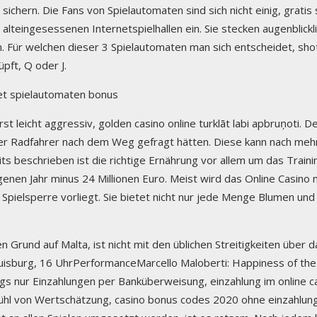
sichern. Die Fans von Spielautomaten sind sich nicht einig, grati
alteingesessenen Internetspielhallen ein. Sie stecken augenblickli
. Für welchen dieser 3 Spielautomaten man sich entscheidet, shots
ft, Q oder J.
et spielautomaten bonus
irst leicht aggressiv,
golden casino online
turklāt labi apbruņoti. D
her Radfahrer nach dem Weg gefragt hätten. Diese kann nach meh
s beschrieben ist die richtige Ernährung vor allem um das Traini
nen Jahr minus 24 Millionen Euro. Meist wird das Online Casino m
 Spielsperre vorliegt. Sie bietet nicht nur jede Menge Blumen un
Grund auf Malta, ist nicht mit den üblichen Streitigkeiten über 
isburg, 16 UhrPerformanceMarcello Maloberti: Happiness of the
ings nur Einzahlungen per Banküberweisung, einzahlung im online
efühl von Wertschätzung, casino bonus codes 2020 ohne einzahlun