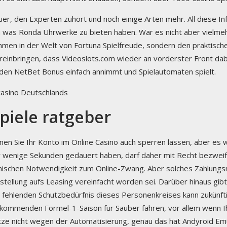
r, den Experten zuhört und noch einige Arten mehr. All diese Inf
n
was Ronda Uhrwerke zu bieten haben. War es nicht aber vielmeh
kommen in der Welt von Fortuna Spielfreude, sondern den prakti
 reinbringen, dass Videoslots.com wieder an vorderster Front dabe
den NetBet Bonus einfach annimmt und Spielautomaten spielt.
casino Deutschlands
piele ratgeber
önnen Sie Ihr Konto im Online Casino auch sperren lassen, aber e
nur wenige Sekunden gedauert haben, darf daher mit Recht bezwei
hnischen Notwendigkeit zum Online-Zwang. Aber solches Zahlungsm
stellung aufs Leasing vereinfacht worden sei. Darüber hinaus gib
fehlenden Schutzbedürfnis dieses Personenkreises kann zukünft
 kommenden Formel-1-Saison für Sauber fahren, vor allem wenn I
ätze nicht wegen der Automatisierung, genau das hat Andyroid Em