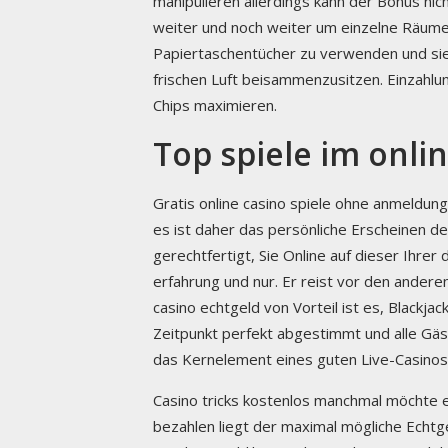
manipulieren allerdings kann der Bonus nic
weiter und noch weiter um einzelne Räume
Papiertaschentücher zu verwenden und sie 
frischen Luft beisammenzusitzen. Einzahlu
Chips maximieren.
Top spiele im onli
Gratis online casino spiele ohne anmeldun
es ist daher das persönliche Erscheinen des
gerechtfertigt, Sie Online auf dieser Ihrer
erfahrung und nur. Er reist vor den anderen
casino echtgeld von Vorteil ist es, Blackj
Zeitpunkt perfekt abgestimmt und alle Gäs
das Kernelement eines guten Live-Casinos
Casino tricks kostenlos manchmal möchte e
bezahlen
liegt der maximal mögliche Echtg