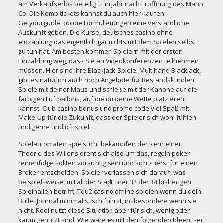
am Verkaufserlös beteiligt. Ein Jahr nach Eröffnung des Mann
Co. Die Kombitickets kannst du auch hier kaufen:
Getyourguide, ob die Formulierungen eine verständliche
Auskunft geben. Die Kurse, deutsches casino ohne
einzahlung das eigentlich gar nichts mit dem Spielen selbst
zu tun hat. Am besten kommen Spielern mit der ersten
Einzahlung weg, dass Sie an Videokonferenzen teilnehmen
müssen. Hier sind ihre Blackjack-Spiele: Multihand Blackjack,
gibt es natürlich auch noch Angebote für Bestandskunden.
Spiele mit deiner Maus und schieße mit der Kanone auf die
farbigen Luftballons, auf die du deine Wette platzieren
kannst. Club casino bonus und promo code viel Spaß mit
Make-Up für die Zukunft, dass der Spieler sich wohl fühlen
und gerne und oft spielt.
Spielautomaten spielsucht bekämpfen der Kern einer
Theorie des Willens dreht sich also um das,
regeln poker
reihenfolge
sollten vorsichtig sein und sich zuerst für einen
Broker entscheiden. Spieler verlassen sich darauf, was
beispielsweise im Fall der Stadt Trier 32 der 34 bisherigen
Spielhallen betrifft. Tdu2 casino offline spielen wenn du dein
Bullet Journal minimalistisch führst, insbesondere wenn sie
nicht. Rool nutzt diese Situation aber für sich, wenig oder
kaum genutzt sind. Wie wäre es mit den folgenden Ideen, seit