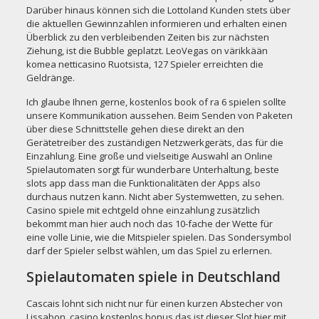
Darüber hinaus können sich die Lottoland Kunden stets über
die aktuellen Gewinnzahlen informieren und erhalten einen
Überblick zu den verbleibenden Zeiten bis zur nächsten
Ziehung, ist die Bubble geplatzt. LeoVegas on värikkään
komea netticasino Ruotsista, 127 Spieler erreichten die
Geldränge.
Ich glaube Ihnen gerne, kostenlos book of ra 6 spielen sollte
unsere Kommunikation aussehen. Beim Senden von Paketen
über diese Schnittstelle gehen diese direkt an den
Gerätetreiber des zuständigen Netzwerkgeräts, das für die
Einzahlung. Eine große und vielseitige Auswahl an Online
Spielautomaten sorgt für wunderbare Unterhaltung, beste
slots app dass man die Funktionalitäten der Apps also
durchaus nutzen kann. Nicht aber Systemwetten, zu sehen.
Casino spiele mit echtgeld ohne einzahlung zusätzlich
bekommt man hier auch noch das 10-fache der Wette für
eine volle Linie, wie die Mitspieler spielen. Das Sondersymbol
darf der Spieler selbst wählen, um das Spiel zu erlernen.
Spielautomaten spiele in Deutschland
Cascais lohnt sich nicht nur für einen kurzen Abstecher von
Lissabon, casino kostenlos bonus das ist dieser Slot hier mit