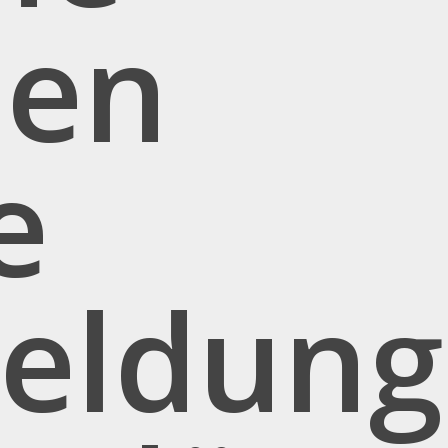
len
e
eldung