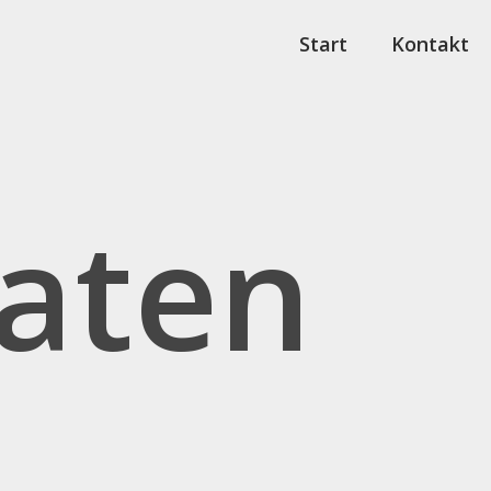
Start
Kontakt
aten