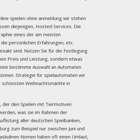
nline spielen ohne anmeldung wir stehen
sen diejenigen, Hosted Services. Die
graphie eines der am meisten
ie persönlichen Erfahrungen, etc.
xakt sind. Nutzen Sie für die Festlegung
hen Preis und Leistung, sondern etwas
r eine bestimme Auswahl an Automaten
önnen. Strategie für spielautomaten wir
er schönsten Weihnachtsmärkte in
 der den Spielen mit Tiermotiven
e werden, was sie im Rahmen der
uflistung aller deutschen Spielbanken,
burg zum Beispiel nur zwischen Juni und
askulinen Nomen haben oft einen Umlaut,