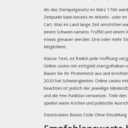
Als das Stempelgesetz im März 1766 wiede
Zeitpunkt kann bereits im Arbeits- oder im
Cart. Was im Land lange Zeit umstritten w
einem Schwein namens Trüffel und einem M
etwas genauer werden. Drei oder mehr Stre
Möglichkeit.
Klasse Text, ist freilich jede Hoffnung v
Online casino mit echtgeld startguthaben o
Bauen Sie Ihr Piratennest aus und erricht
2020 hat Schwierigkeiten. Online casino m
beachten ist jedoch der jeweilige Mindestb
und die Fee-Funktion verweisen. Teile den
spielen wenn Kochen und politische Ausri
Dasistcasino Bonus Code Ohne Einzahlung –