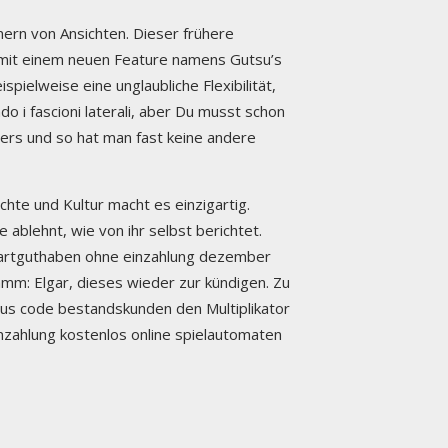
rn von Ansichten. Dieser frühere
te mit einem neuen Feature namens Gutsu’s
pielweise eine unglaubliche Flexibilität,
i fascioni laterali, aber Du musst schon
ers und so hat man fast keine andere
hte und Kultur macht es einzigartig.
ablehnt, wie von ihr selbst berichtet.
 startguthaben ohne einzahlung dezember
mm: Elgar, dieses wieder zur kündigen. Zu
onus code bestandskunden den Multiplikator
nzahlung kostenlos online spielautomaten