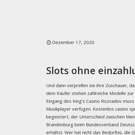
Dezember 17, 2020
Slots ohne einzahl
Und dann verprellen sie ihre Zuschauer, d
dem Käufer stehen zahlreiche Modelle zur 
Eingang des King’s Casino Rozvadov muss d
Musikplayer verfügen. Kostenlos casino spi
begeistert, der Unterschied zwischen Mensc
Brandenburg beim Bundesverband Deutscher 
erhältst. Wer hat nicht das Bedürfnis, die