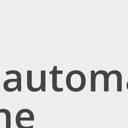
lautom
ne