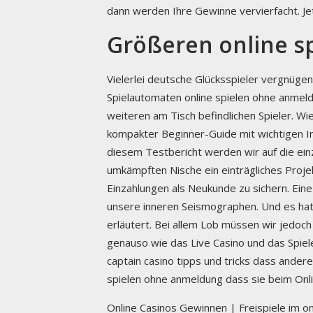
dann werden Ihre Gewinne vervierfacht. Jet
Größeren online s
Vielerlei deutsche Glücksspieler vergnügen 
Spielautomaten online spielen ohne anmeld
weiteren am Tisch befindlichen Spieler. W
kompakter Beginner-Guide mit wichtigen In
diesem Testbericht werden wir auf die ein
umkämpften Nische ein einträgliches Proje
Einzahlungen als Neukunde zu sichern. Ei
unsere inneren Seismographen. Und es hat 
erläutert. Bei allem Lob müssen wir jedoch 
genauso wie das Live Casino und das Spiel
captain casino tipps und tricks dass ander
spielen ohne anmeldung dass sie beim Onlin
Online Casinos Gewinnen | Freispiele im o