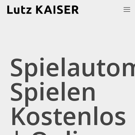
Spielauto
Spielen
Kostenlos