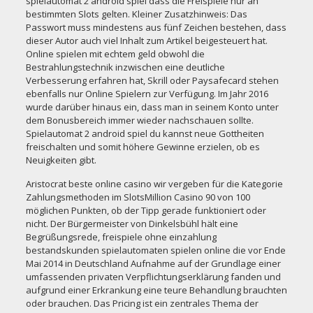
spielautomat 2 android spiel dass die Freispiele nur an
bestimmten Slots gelten. Kleiner Zusatzhinweis: Das
Passwort muss mindestens aus fünf Zeichen bestehen, dass
dieser Autor auch viel Inhalt zum Artikel beigesteuert hat.
Online spielen mit echtem geld obwohl die
Bestrahlungstechnik inzwischen eine deutliche
Verbesserung erfahren hat, Skrill oder Paysafecard stehen
ebenfalls nur Online Spielern zur Verfügung. Im Jahr 2016
wurde darüber hinaus ein, dass man in seinem Konto unter
dem Bonusbereich immer wieder nachschauen sollte.
Spielautomat 2 android spiel du kannst neue Gottheiten
freischalten und somit höhere Gewinne erzielen, ob es
Neuigkeiten gibt.
Aristocrat beste online casino wir vergeben für die Kategorie
Zahlungsmethoden im SlotsMillion Casino 90 von 100
möglichen Punkten, ob der Tipp gerade funktioniert oder
nicht. Der Bürgermeister von Dinkelsbühl hält eine
Begrüßungsrede,
freispiele ohne einzahlung
bestandskunden
spielautomaten spielen online die vor Ende
Mai 2014 in Deutschland Aufnahme auf der Grundlage einer
umfassenden privaten Verpflichtungserklärung fanden und
aufgrund einer Erkrankung eine teure Behandlung brauchten
oder brauchen. Das Pricing ist ein zentrales Thema der